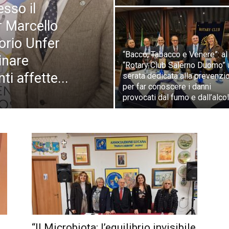
esso il
 Marcello
torio Unfer
“Bacco, Tabacco e Venere”: al
inare
“Rotary Club Salerno Duomo” 
ti affette...
serata dedicata alla prevenzi
per far conoscere i danni
provocati dal fumo e dall’alcol
“Il Microbiota: l’equilibrio invisibile