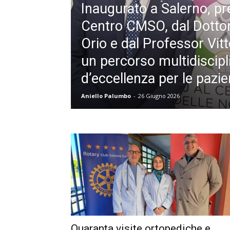
Inaugurato a Salerno, pr
Centro CMSO, dal Dottor
Orio e dal Professor Vit
un percorso multidiscipl
d’eccellenza per le pazien
Aniello Palumbo
-
26 Giugno 2026
Quaranta visite ortopediche e