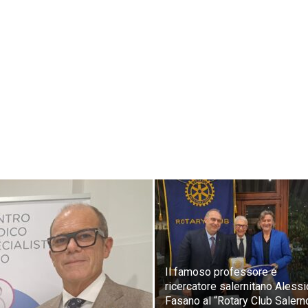
Il famoso professore e
ricercatore salernitano Alessi
Fasano al “Rotary Club Salerno