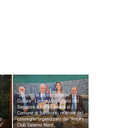
“Salerno: la provincia delle
Culture”. Lectio Magistralis del
Senatore Alfonso Andria al
Comune di Baronissi, relatore del
o
convegno organizzato dal “Rotary
”.
Club Salerno Nord...