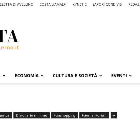
ZETTA DI AVELLINO
COSTA d’AMALFI
KYNETIC
SAPORI CONDIVISI
REDAZ
A
ECONOMIA
CULTURA E SOCIETÀ
EVENTI
tampa
Dizionario minimo
Funshopping
Fuori al Forum