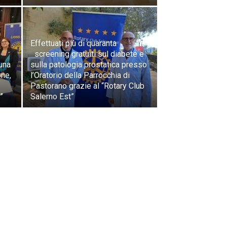
Effettuati più di quaranta
screening gratuiti sul diabete e
una
sulla patologia prostatica presso
one,
l’Oratorio della Parrocchia di
Pastorano grazie al “Rotary Club
”
Salerno Est”