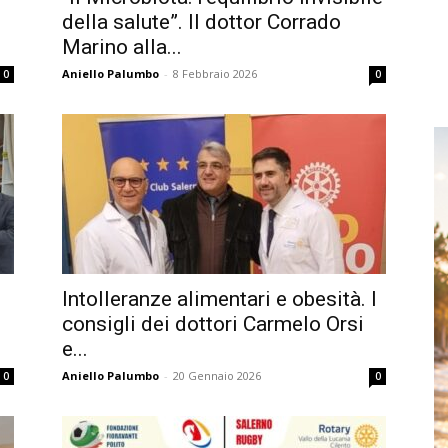
della salute”. Il dottor Corrado
Marino alla...
Aniello Palumbo
-
8 Febbraio 2026
0
0
Intolleranze alimentari e obesità. I
consigli dei dottori Carmelo Orsi
e...
Aniello Palumbo
-
20 Gennaio 2026
0
0