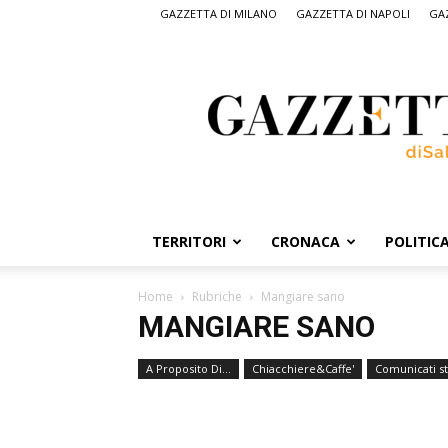
GAZZETTA DI MILANO
GAZZETTA DI NAPOLI
GAZ
Gazzetta
di
Salerno,
il
quotidiano
on
line
di
Salerno
TERRITORI
CRONACA
POLITIC
Home
Rubriche
Mangiare sano
MANGIARE SANO
A Proposito Di...
Chiacchiere&Caffe'
Comunicati s