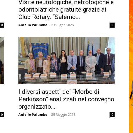
Visite neurologiche, nefrologiche e
odontoiatriche gratuite grazie ai
Club Rotary: “Salerno...
Aniello Palumbo
-
2 Giugno 2025
0
0
I diversi aspetti del “Morbo di
Parkinson” analizzati nel convegno
organizzato...
Aniello Palumbo
-
25 Maggio 2025
0
0