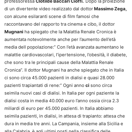
professoressa
Clotilde Baccari Cioffi.
Dopo la proiezione
di un divertente video realizzato dal dottor
Massimo Zega,
con alcune esilaranti scene di film famosi che
raccontavano del rapporto tra cinema e cibo, il dottor
Mugnani
ha spiegato che la Malattia Renale Cronica è
aumentata notevolmente anche per l’aumento dell’età
media dell popolazione:” Con l’età avanzata aumentano le
malattie cardiovascolari, l’ipertensione, l’obesità, il diabete,
che sono tra le principali cause della Malattia Renale
Cronica”. Il dottor Mugnani ha anche spiegato che in Italia
ci sono circa 45.000 pazienti in dialisi e quasi 28.000
pazienti trapiantati di rene:” Ogni anno
ci
sono circa
seimila nuovi casi di dialisi. In Italia per ogni paziente la
dialisi costa in media 40.000 euro l’anno ossia circa 2.3
miliardi di euro per 45.000 pazienti. In Italia abbiamo
seimila pazienti, in dialisi, in attesa di trapianto: attesa che
dura in media tre anni. La Campania, insieme alla Sicilia e
alla Calabria, è agli ultimi posti nella classifica delle