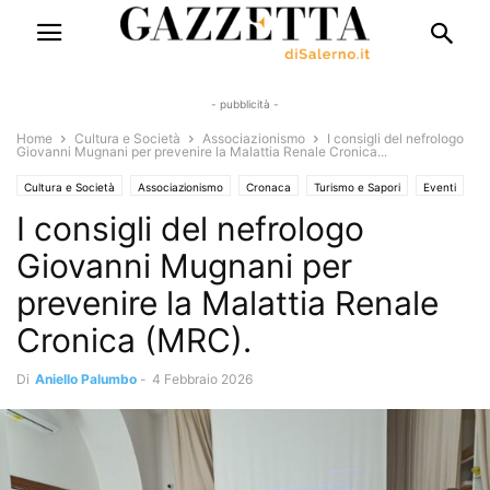
- pubblicità -
Home
Cultura e Società
Associazionismo
I consigli del nefrologo
Giovanni Mugnani per prevenire la Malattia Renale Cronica...
Cultura e Società
Associazionismo
Cronaca
Turismo e Sapori
Eventi
I consigli del nefrologo
Eventi e Manifestazioni
Interviste
Rubriche
Mangiare sano
Salute e Benessere
Giovanni Mugnani per
prevenire la Malattia Renale
Cronica (MRC).
Di
Aniello Palumbo
-
4 Febbraio 2026