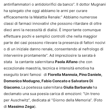
antinfiammatori o antidolorifici da banco”. Il dottor Mugnani
ha spiegato che oggi abbiamo le armi per curare
efficacemente la Malattia Renale:” Abbiamo numerose
classi di farmaci innovativi che possono ritardare di oltre
dieci anni la necessità di dialisi. È importante comunque
effettuare pochi e semplici controlli che nella maggior
parte dei casi possono rilevare la presenza di fattori nocivi
o di un iniziale danno renale, consentendo al nefrologo di
intervenire prontamente”. Ad impreziosire la serata è
stata la cantante salernitana
Paola Alfano
che con
eccezionale maestria, tecnica e intensità emotiva ha
eseguito brani famosi
di
Fiorella Mannoia, Pino Daniele,
Domenico Modugno, Fabio Concato e Salvatore Di
Giacomo.
La poetessa salernitana
Giulia Barbarulo
ha
declamato una sua poesia carica di emozioni: “Un treno
per Auschwitz”, dedicata al “Giorno della Memoria”. (Foto
di
Massimo Zega
).