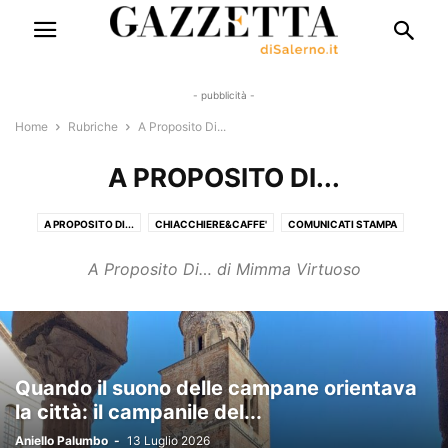
- pubblicità -
Home
Rubriche
A Proposito Di...
A PROPOSITO DI...
A PROPOSITO DI...
CHIACCHIERE&CAFFE'
COMUNICATI STAMPA
DIZIONARIO MINIMO
FUNSHOPPING
FUORI AL FORUM
A Proposito Di… di Mimma Virtuoso
FUORI DAGLI SCHERMI
GIUBBE ROSSE
GRASSETTO E SOTTOLINEATO
HABEAS CORPUS
I SENTIERI DELLA GENTILEZZA
IL CUORE DELLA CITTÀ
IMPATTO 2.0
ITALIA CAPOVOLTA
LO STIVALE POSITIVO
MANGIARE SANO
MOTORI
NELLA BOTTE PICCOLA
PANE RAFFERMO: CONSIDERAZIONI INATTUALI
SAGGI & ROMANZI
Quando il suono delle campane orientava
la città: il campanile del...
UZBEKISTAN
WOMEN NEWS
ZOOQUARK
Aniello Palumbo
-
13 Luglio 2026