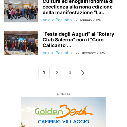
Cultura ed enogastronomia di
eccellenza alla nona edizione
della manifestazione “La...
Aniello Palumbo
-
7 Gennaio 2026
“Festa degli Auguri” al “Rotary
Club Salerno” con il “Coro
Calicanto”...
Aniello Palumbo
-
27 Dicembre 2025
1
2
3
- pubblicità -