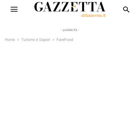
- pubblicità -
Home
Turismo e Sapori
FareFood