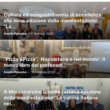
Cultura ed enogastronomia di eccellenza
alla nona edizione della manifestazione
“La...
Aniello Palumbo
-
7 Gennaio 2026
“Pizza &Pizza”. Napoletana e nel mondo”. Il
nuovo libro del professor...
Aniello Palumbo
-
15 Febbraio 2025
A Montecorvino Rovella l’ottava edizione
della manifestazione “La cucina italiana
nel...