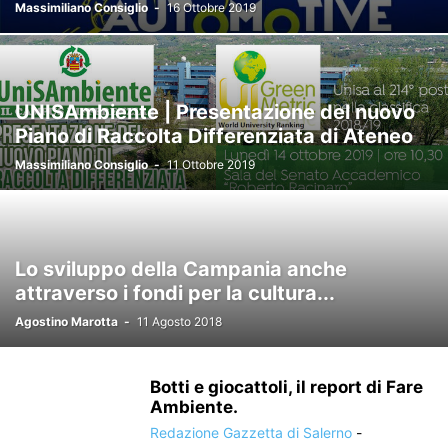
Massimiliano Consiglio
-
16 Ottobre 2019
UNISAmbiente | Presentazione del nuovo
Piano di Raccolta Differenziata di Ateneo
Massimiliano Consiglio
-
11 Ottobre 2019
Lo sviluppo della Campania anche
attraverso i fondi per la cultura...
Agostino Marotta
-
11 Agosto 2018
Botti e giocattoli, il report di Fare
Ambiente.
Redazione Gazzetta di Salerno
-