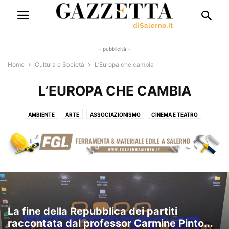
- pubblicità -
Home
Cultura e Società
L’Europa che cambia
L’EUROPA CHE CAMBIA
AMBIENTE
ARTE
ASSOCIAZIONISMO
CINEMA E TEATRO
CONCERTI
DANZA
DIRITTO E GIUSTIZIA
FORMAZIONE PROFESSIONALE
ISTRUZIONE E FORMAZIONE
L’EUROPA CHE CAMBIA
LE PROFESSIONI CHE CAMBIANO
LIBRI E POESIA
MODA E TENDENZE
NEO MONACHESIMO
SALUTE E BENESSERE
La fine della Repubblica dei partiti
raccontata dal professor Carmine Pinto...