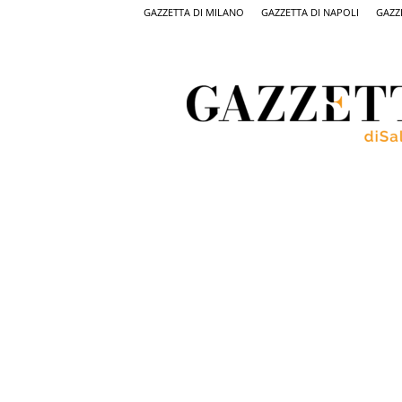
GAZZETTA DI MILANO
GAZZETTA DI NAPOLI
GAZZ
Gazzetta
di
Salerno,
il
quotidiano
on
line
di
Salerno