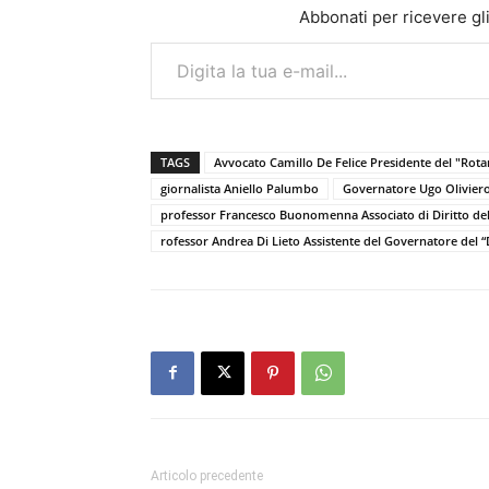
Abbonati per ricevere gli u
Digita la tua e-mail...
TAGS
Avvocato Camillo De Felice Presidente del "Rota
giornalista Aniello Palumbo
Governatore Ugo Oliviero 
professor Francesco Buonomenna Associato di Diritto dell
rofessor Andrea Di Lieto Assistente del Governatore del “
Articolo precedente