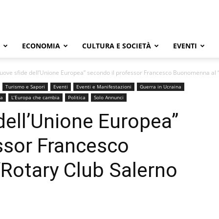
ECONOMIA
CULTURA E SOCIETÀ
EVENTI
uove sfide dell’Unione Europea” secondo il professor Francesco Buonomenna al “
Turismo e Sapori
Eventi
Eventi e Manifestazioni
Guerra in Ucraina
ia
L’Europa che cambia
Politica
Solo Annunci
dell’Unione Europea”
ssor Francesco
Rotary Club Salerno