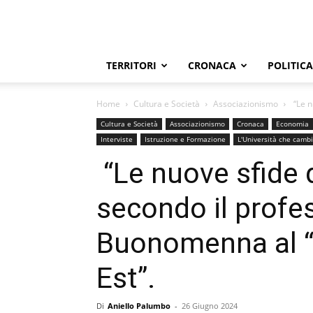
TERRITORI
CRONACA
POLITICA
Home
Cultura e Società
Associazionismo
“Le n
Cultura e Società
Associazionismo
Cronaca
Economia
Interviste
Istruzione e Formazione
L'Università che camb
“Le nuove sfide 
secondo il profe
Buonomenna al “
Est”.
Di
Aniello Palumbo
-
26 Giugno 2024