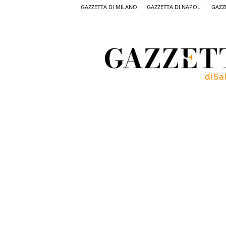
GAZZETTA DI MILANO
GAZZETTA DI NAPOLI
GAZZ
Gazzetta
di
Salerno,
il
quotidiano
on
line
di
Salerno