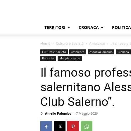
TERRITORI
CRONACA
POLITICA
Home
Cultura e Società
Ambiente
Il famoso pr
Cultura e Società
Ambiente
Associazionismo
Cronaca
Rubriche
Mangiare sano
Il famoso profes
salernitano Ales
Club Salerno”.
Di
Aniello Palumbo
-
7 Maggio 2026