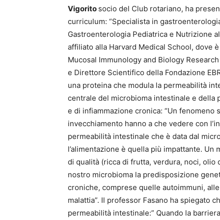
Vigorito
socio del Club rotariano, ha presen
curriculum: “Specialista in gastroenterologia
Gastroenterologia Pediatrica e Nutrizione a
affiliato alla Harvard Medical School, dove è
Mucosal Immunology and Biology Research C
e Direttore Scientifico della Fondazione EB
una proteina che modula la permeabilità inte
centrale del microbioma intestinale e della 
e di infiammazione cronica: “Un fenomeno s
invecchiamento hanno a che vedere con l’in
permeabilità intestinale che è data dal micr
l’alimentazione è quella più impattante. Un 
di qualità (ricca di frutta, verdura, noci, olio
nostro microbioma la predisposizione geneti
croniche, comprese quelle autoimmuni, aller
malattia”. Il professor Fasano ha spiegato ch
permeabilità intestinale:” Quando la barrie