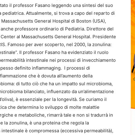
tato il professor Fasano leggendo una sintesi del suo
 pediatrica. Attualmente, si trova a capo del reparto di
l Massachusetts General Hospital di Boston (USA),
 anche professore ordinario di Pediatria. Direttore del
enter al Massachusetts General Hospital. Presidente
RIS. Famoso per aver scoperto, nel 2000, la zonulina:
stinale”. Il professor Fasano ha evidenziato il ruolo
permeabilità intestinale nei processi di invecchiamento
pesso definito inflammaging. I processi di
fiammazione che è dovuta all’aumento della
obioma: di tutto ciò che ha un impatto sul microbioma,
microbioma bilanciato, influenzato da un’alimentazione
 d’oliva), è essenziale per la longevità. Se curiamo il
ca che determina lo sviluppo di molte malattie
giche e metaboliche, rimarrà tale e non si tradurrà in
e la zonulina, è una proteina che regola la
ra intestinale è compromessa (eccessiva permeabilità),