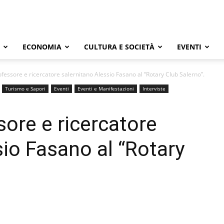
ECONOMIA
CULTURA E SOCIETÀ
EVENTI
ofessore e ricercatore salernitano Alessio Fasano al “Rotary Club Salerno”.
Turismo e Sapori
Eventi
Eventi e Manifestazioni
Interviste
sore e ricercatore
sio Fasano al “Rotary