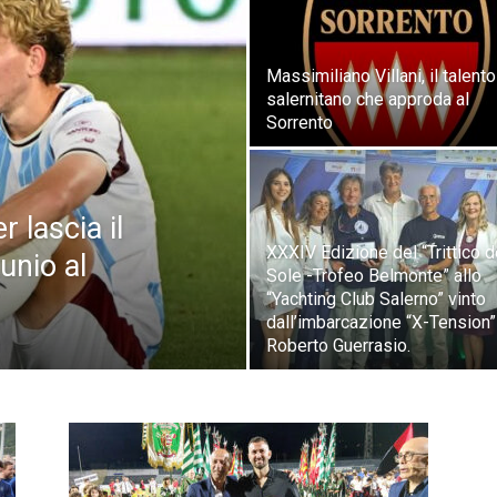
Massimiliano Villani, il talento
salernitano che approda al
Sorrento
 lascia il
XXXIV Edizione del “Trittico d
tunio al
Sole -Trofeo Belmonte” allo
“Yachting Club Salerno” vinto
dall’imbarcazione “X-Tension”
Roberto Guerrasio.