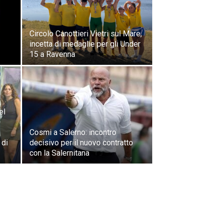
Circolo Canottieri Vietri sul Mare,
incetta di medaglie per gli Under
15 a Ravenna
el
Cosmi a Salerno: incontro
 di
decisivo per il nuovo contratto
con la Salernitana