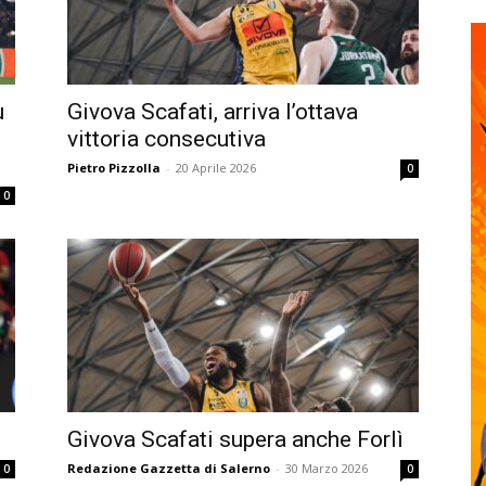
u
Givova Scafati, arriva l’ottava
vittoria consecutiva
Pietro Pizzolla
-
20 Aprile 2026
0
0
Givova Scafati supera anche Forlì
Redazione Gazzetta di Salerno
-
30 Marzo 2026
0
0