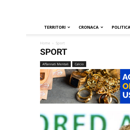
TERRITORI
CRONACA
POLITIC
Home
Sport
SPORT
Affannati Mentali
Calcio