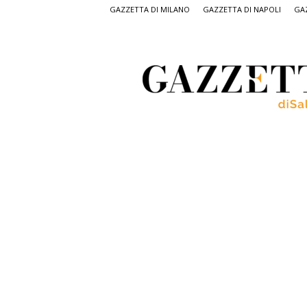
GAZZETTA DI MILANO
GAZZETTA DI NAPOLI
GAZ
Gazzetta
di
Salerno,
il
quotidiano
on
line
di
Salerno