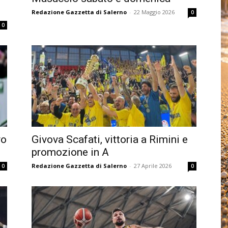
Redazione Gazzetta di Salerno
-
22 Maggio 2026
0
0
vo
Givova Scafati, vittoria a Rimini e
promozione in A
Redazione Gazzetta di Salerno
-
27 Aprile 2026
0
0