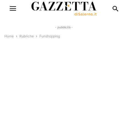
- pubblicità -
Home
Rubriche
Funshopping