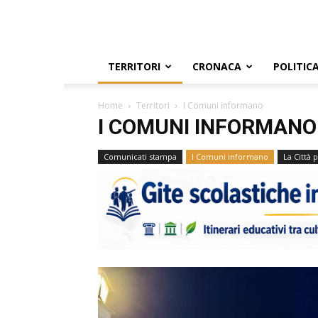
TERRITORI
CRONACA
POLITIC
Home
Territori
I Comuni informano
I COMUNI INFORMANO
Comunicati stampa
I Comuni informano
La Città 