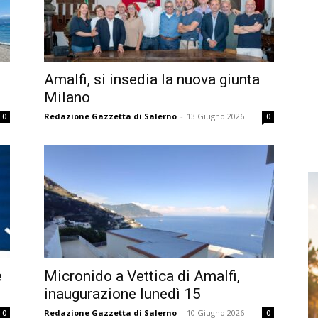
Amalfi, si insedia la nuova giunta
Milano
Redazione Gazzetta di Salerno
-
13 Giugno 2026
0
0
e
Micronido a Vettica di Amalfi,
inaugurazione lunedì 15
Redazione Gazzetta di Salerno
-
10 Giugno 2026
0
0