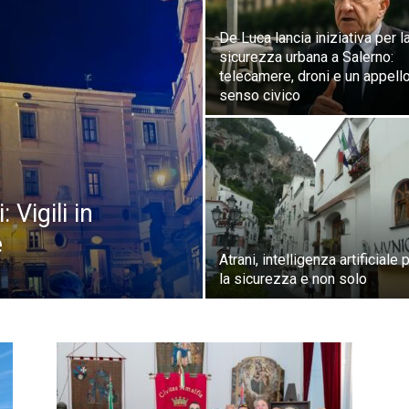
De Luca lancia iniziativa per l
sicurezza urbana a Salerno:
telecamere, droni e un appello
senso civico
 Vigili in
e
Atrani, intelligenza artificiale 
la sicurezza e non solo