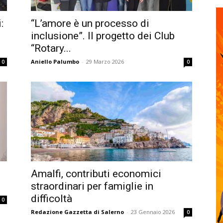
:
“L’amore è un processo di
inclusione”. Il progetto dei Club
“Rotary...
Aniello Palumbo
-
29 Marzo 2026
0
0
Amalfi, contributi economici
straordinari per famiglie in
difficoltà
0
Redazione Gazzetta di Salerno
-
23 Gennaio 2026
0