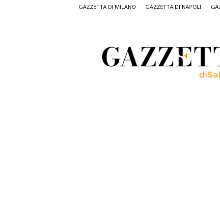
GAZZETTA DI MILANO
GAZZETTA DI NAPOLI
GAZ
Gazzetta
di
Salerno,
il
quotidiano
on
line
di
Salerno