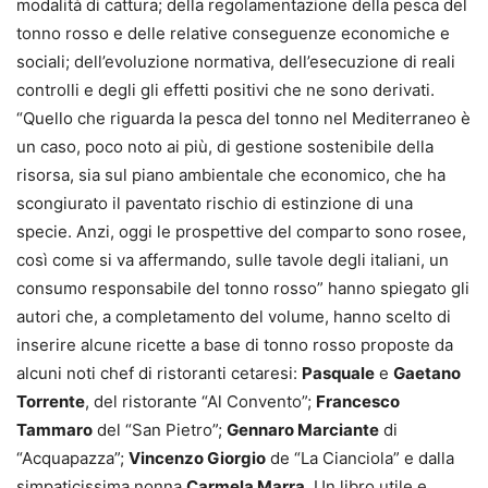
modalità di cattura; della regolamentazione della pesca del
tonno rosso e delle relative conseguenze economiche e
sociali; dell’evoluzione normativa, dell’esecuzione di reali
controlli e degli gli effetti positivi che ne sono derivati.
“Quello che riguarda la pesca del tonno nel Mediterraneo è
un caso, poco noto ai più, di gestione sostenibile della
risorsa, sia sul piano ambientale che economico, che ha
scongiurato il paventato rischio di estinzione di una
specie. Anzi, oggi le prospettive del comparto sono rosee,
così come si va affermando, sulle tavole degli italiani, un
consumo responsabile del tonno rosso” hanno spiegato gli
autori che, a completamento del volume, hanno scelto di
inserire alcune ricette a base di tonno rosso proposte da
alcuni noti chef di ristoranti cetaresi:
Pasquale
e
Gaetano
Torrente
, del ristorante “Al Convento”;
Francesco
Tammaro
del “San Pietro”;
Gennaro Marciante
di
“Acquapazza”;
Vincenzo Giorgio
de “La Cianciola” e dalla
simpaticissima nonna
Carmela Marra
. Un libro utile e