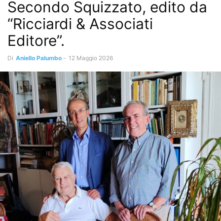
Secondo Squizzato, edito da
“Ricciardi & Associati
Editore”.
Di
Aniello Palumbo
-
12 Maggio 2026