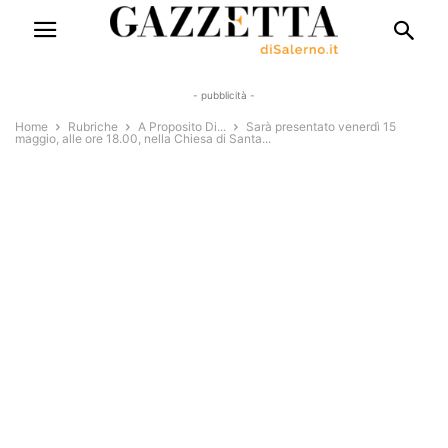
- pubblicità -
Home
Rubriche
A Proposito Di...
Sarà presentato venerdì 15
maggio, alle ore 18.00, nella Chiesa di Santa...