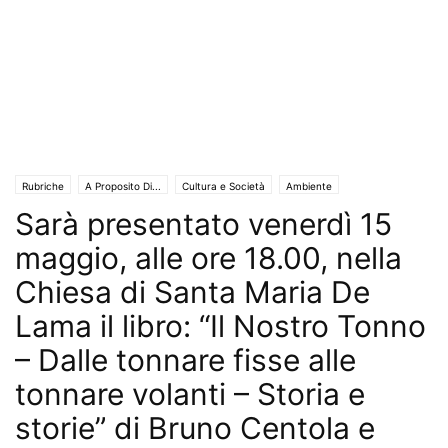
Rubriche
A Proposito Di...
Cultura e Società
Ambiente
Sarà presentato venerdì 15
Associazionismo
Economia
Aziende e Professionisti
Cronaca
Turismo e Sapori
Eventi
Eventi e Manifestazioni
Interviste
Lavoro
maggio, alle ore 18.00, nella
Libri e Poesia
Saggi & Romanzi
Salute e Benessere
Territori
Chiesa di Santa Maria De
Storia del territorio
Lama il libro: “Il Nostro Tonno
– Dalle tonnare fisse alle
tonnare volanti – Storia e
storie” di Bruno Centola e