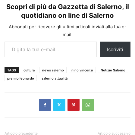
Scopri di più da Gazzetta di Salerno, il
quotidiano on line di Salerno
Abbonati per ricevere gli ultimi articoli inviati alla tua e-
mail.
Digita la tua e-mail...
Iscriviti
TAGS
cultura
news salerno
nino vincenzi
Notizie Salerno
premio leonardo
salerno attualità
Articolo precedente
Articolo successivo