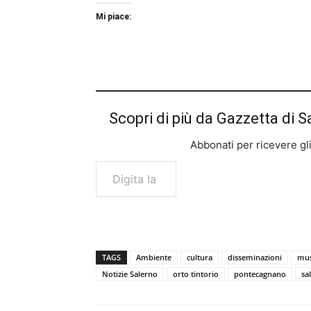
Mi piace:
Scopri di più da Gazzetta di S
Abbonati per ricevere gli u
Digita la tua e-mail...
TAGS
Ambiente
cultura
disseminazioni
mus
Notizie Salerno
orto tintorio
pontecagnano
sa