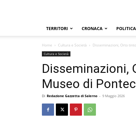
TERRITORI
CRONACA
POLITICA
Home
Cultura e Società
Disseminazioni, Orto tin
Cultura e Società
Disseminazioni, O
Museo di Ponte
Di
Redazione Gazzetta di Salerno
-
9 Maggio 2026