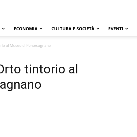
ECONOMIA
CULTURA E SOCIETÀ
EVENTI
torio al Museo di Pontecagnano
rto tintorio al
cagnano