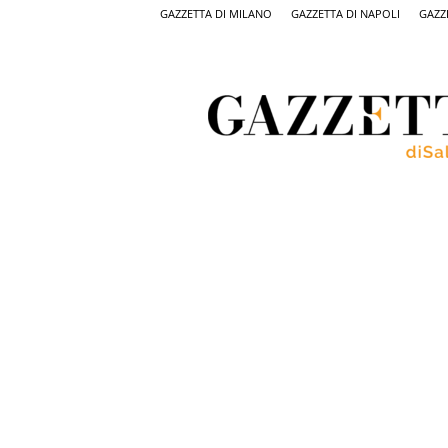
GAZZETTA DI MILANO
GAZZETTA DI NAPOLI
GAZZ
Gazzetta
di
Salerno,
il
quotidiano
on
line
di
Salerno