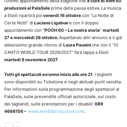
l’ultimo appuntamento della stagione live
a cura di Anni 60
produzioni
al PalaSele
prima della pausa estiva. La musica
a Eboli ripartirà poi
venerdì 16 ottobre
con “La Notte di
Certe Notti” di
Luciano Ligabue
e con il doppio
appuntamento con “
POOH 60 – La nostra storia
”
martedì
27 e mercoledì 28 ottobre.
Aspettando altri annunci e il già
attesissimo grande ritorno di
Laura Pausini
che con il “IO
CANTO WORLD TOUR 2026/2027” farà tappa a Eboli
martedì 9 novembre 2027
.
Tutti gli spettacoli avranno inizio alle ore 21
. I biglietti
sono disponibili su Ticketone e negli abituali punti vendita.
Per informazioni sulla programmazione degli spettacoli al
PalaSele
,
sulle prevendite ufficiali autorizzate, sul costo
dei tagliandi, sulle prenotazioni per i disabili:
089
4688156 –
www.anni60produzioni.com
.