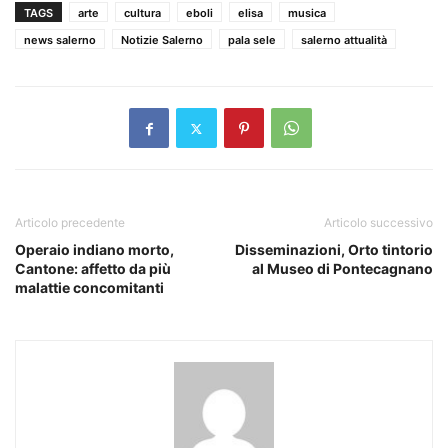
TAGS
arte
cultura
eboli
elisa
musica
news salerno
Notizie Salerno
pala sele
salerno attualità
Articolo precedente
Articolo successivo
Operaio indiano morto,
Disseminazioni, Orto tintorio
Cantone: affetto da più
al Museo di Pontecagnano
malattie concomitanti