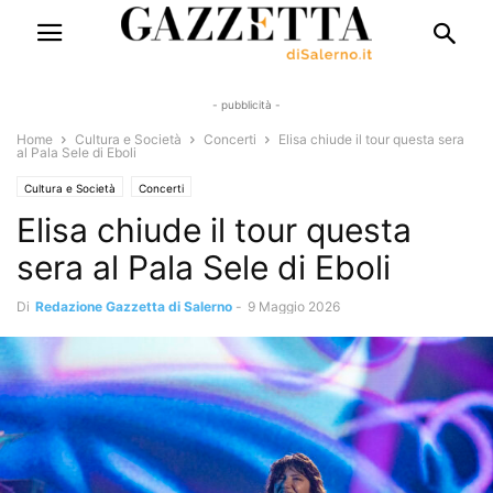
- pubblicità -
Home
Cultura e Società
Concerti
Elisa chiude il tour questa sera
al Pala Sele di Eboli
Cultura e Società
Concerti
Elisa chiude il tour questa
sera al Pala Sele di Eboli
Di
Redazione Gazzetta di Salerno
-
9 Maggio 2026