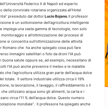
dell’Università Federico II di Napoli ed esperto
 della conviviale rotariana organizzata all’Hotel
tia” presieduto dal dottor
Lucio Bojano.
Il professor
isione è un sottoinsieme dell’agricoltura intelligente
che impiega una vasta gamma di tecnologie, non solo
al monitoraggio e all’ottimizzazione dei processi di
one si concentra sull’ottimizzazione delle attività
essor Romano che ha anche spiegato cosa può fare
averso immagini satellitari o foto da droni l’IA può
 in buona salute oppure se, ad esempio, necessitano di
colti l’IA può anche prevenire il meteo e le malattie
o che l’agricoltura utilizza gran parte dell’acqua dolce
l totale. Il settore industriale utilizza circa il 19%
ione, la lavorazione, il lavaggio, il raffreddamento o il
i che utilizzano acqua sono gli alimenti, la carta e i
izzano circa l’11 % dell’acqua dolce. Questo numero
olazione mondiale”. Il professore ha spiegato anche