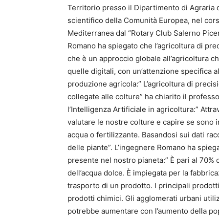
Territorio presso il Dipartimento di Agraria 
scientifico della Comunità Europea, nel corso
Mediterranea dal “Rotary Club Salerno Picen
Romano ha spiegato che l’agricoltura di prec
che è un approccio globale all’agricoltura 
quelle digitali, con un’attenzione specifica 
produzione agricola:” L’agricoltura di precisi
collegate alle colture” ha chiarito il prof
l’Intelligenza Artificiale in agricoltura:” Attr
valutare le nostre colture e capire se sono
acqua o fertilizzante. Basandosi sui dati rac
delle piante”. L’ingegnere Romano ha spiegat
presente nel nostro pianeta:” È pari al 70% de
dell’acqua dolce. È impiegata per la fabbricaz
trasporto di un prodotto. I principali prodott
prodotti chimici. Gli agglomerati urbani util
potrebbe aumentare con l’aumento della pop