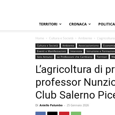
TERRITORI
CRONACA
POLITICA
Home
Cultura e Società
Ambiente
L’agricoltur
Cultura e Società
Ambiente
Associazionismo
Economi
Eventi e Manifestazioni
Interviste
Istruzione e Formazion
Solo Annunci
Le Professioni che Cambiano
Territori
We
L’agricoltura di 
professor Nunzi
Club Salerno Pice
Di
Aniello Palumbo
-
25 Gennaio 2026