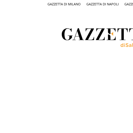
GAZZETTA DI MILANO
GAZZETTA DI NAPOLI
GAZZ
Gazzetta
di
Salerno,
il
quotidiano
on
line
di
Salerno