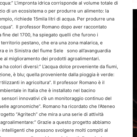
cqua:” L’impronta idrica corrisponde al volume totale di
zio di un ecosistema o per produrre un alimento: la
mpio, richiede 15mila litri di acqua. Per produrre una
di acqua”. Il professor Romano dopo aver raccontato
a fine del 1700, ha spiegato quelli che furono i
territorio pestano, che era una zona malarica, e
ra e in Sinistra del fiume Sele sono all’avanguardia
te al miglioramento dei prodotti agroalimentari.
ha colori diversi:” L’acqua dolce proveniente da fiumi,
gazione, è blu; quella proveniente dalla pioggia è verde:
rtilizzanti in agricoltura”. Il professor Romano è il
ientale in Italia che è installato nel bacino
ei sensori innovativi c’è un monitoraggio continuo del
di quelle agronomiche”. Romano ha ricordato che l’Ateneo
rogetto “Agritech” che mira a una serie di attività
agroalimentare:” Grazie a questo progetto abbiamo
 intelligenti che possono svolgere molti compiti al