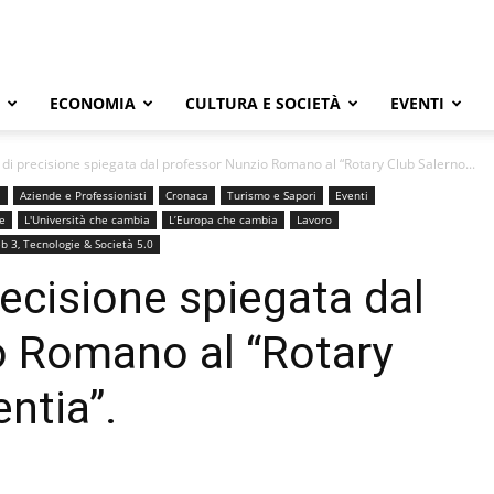
ECONOMIA
CULTURA E SOCIETÀ
EVENTI
a di precisione spiegata dal professor Nunzio Romano al “Rotary Club Salerno...
a
Aziende e Professionisti
Cronaca
Turismo e Sapori
Eventi
e
L'Università che cambia
L’Europa che cambia
Lavoro
b 3, Tecnologie & Società 5.0
precisione spiegata dal
o Romano al “Rotary
ntia”.