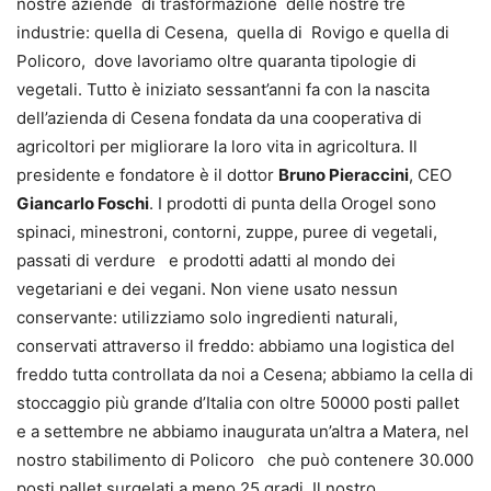
nostre aziende di trasformazione delle nostre tre
industrie: quella di Cesena, quella di Rovigo e quella di
Policoro, dove lavoriamo oltre quaranta tipologie di
vegetali. Tutto è iniziato sessant’anni fa con la nascita
dell’azienda di Cesena fondata da una cooperativa di
agricoltori per migliorare la loro vita in agricoltura. Il
presidente e fondatore è il dottor
Bruno Pieraccini
, CEO
Giancarlo Foschi
. I prodotti di punta della Orogel sono
spinaci, minestroni, contorni, zuppe, puree di vegetali,
passati di verdure e prodotti adatti al mondo dei
vegetariani e dei vegani. Non viene usato nessun
conservante: utilizziamo solo ingredienti naturali,
conservati attraverso il freddo: abbiamo una logistica del
freddo tutta controllata da noi a Cesena; abbiamo la cella di
stoccaggio più grande d’Italia con oltre 50000 posti pallet
e a settembre ne abbiamo inaugurata un’altra a Matera, nel
nostro stabilimento di Policoro che può contenere 30.000
posti pallet surgelati a meno 25 gradi. Il nostro