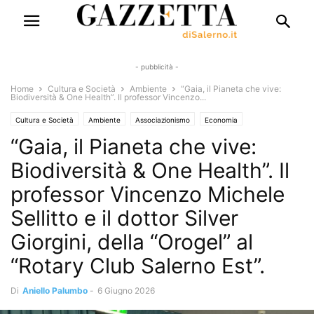
- pubblicità -
Home
Cultura e Società
Ambiente
“Gaia, il Pianeta che vive:
Biodiversità & One Health”. Il professor Vincenzo...
Cultura e Società
Ambiente
Associazionismo
Economia
“Gaia, il Pianeta che vive:
Aziende e Professionisti
Cronaca
Turismo e Sapori
Eventi
Eventi e Manifestazioni
Interviste
Istruzione e Formazione
Biodiversità & One Health”. Il
La Scuola che cambia
Salute e Benessere
professor Vincenzo Michele
Sellitto e il dottor Silver
Giorgini, della “Orogel” al
“Rotary Club Salerno Est”.
Di
Aniello Palumbo
-
6 Giugno 2026