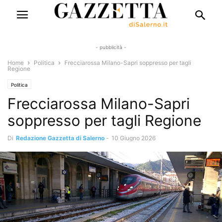
- pubblicità -
Home
Politica
Frecciarossa Milano-Sapri soppresso per tagli
Regione
Politica
Frecciarossa Milano-Sapri
soppresso per tagli Regione
Di
Redazione Gazzetta di Salerno
-
10 Giugno 2026