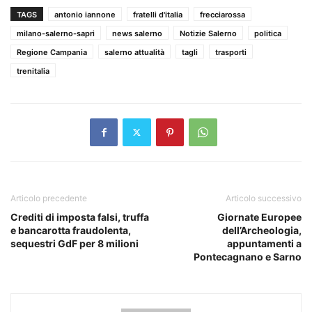
TAGS
antonio iannone
fratelli d'italia
frecciarossa
milano-salerno-sapri
news salerno
Notizie Salerno
politica
Regione Campania
salerno attualità
tagli
trasporti
trenitalia
Articolo precedente
Articolo successivo
Crediti di imposta falsi, truffa
Giornate Europee
e bancarotta fraudolenta,
dell’Archeologia,
sequestri GdF per 8 milioni
appuntamenti a
Pontecagnano e Sarno