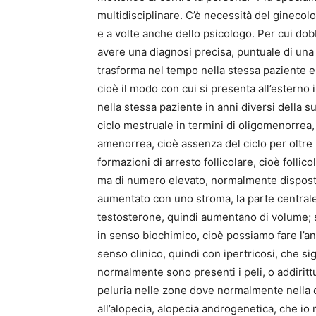
multidisciplinare. C’è necessità del ginecol
e a volte anche dello psicologo. Per cui do
avere una diagnosi precisa, puntuale di una 
trasforma nel tempo nella stessa paziente e
cioè il modo con cui si presenta all’esterno
nella stessa paziente in anni diversi della sua
ciclo mestruale in termini di oligomenorrea, c
amenorrea, cioè assenza del ciclo per oltre
formazioni di arresto follicolare, cioè follico
ma di numero elevato, normalmente disposti 
aumentato con uno stroma, la parte central
testosterone, quindi aumentano di volume; si
in senso biochimico, cioè possiamo fare l’ana
senso clinico, quindi con ipertricosi, che s
normalmente sono presenti i peli, o addiritt
peluria nelle zone dove normalmente nella d
all’alopecia, alopecia androgenetica, che i