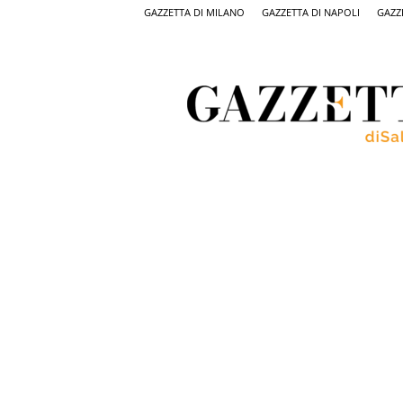
GAZZETTA DI MILANO
GAZZETTA DI NAPOLI
GAZZ
Gazzetta
di
Salerno,
il
quotidiano
on
line
di
Salerno