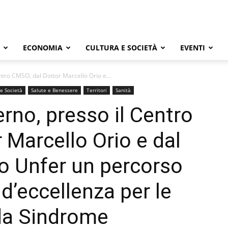
ECONOMIA
CULTURA E SOCIETÀ
EVENTI
ntro CMSO, dal Dottor Marcello Orio e...
 e Società
Salute e Benessere
Territori
Sanità
rno, presso il Centro
 Marcello Orio e dal
io Unfer un percorso
 d’eccellenza per le
 da Sindrome