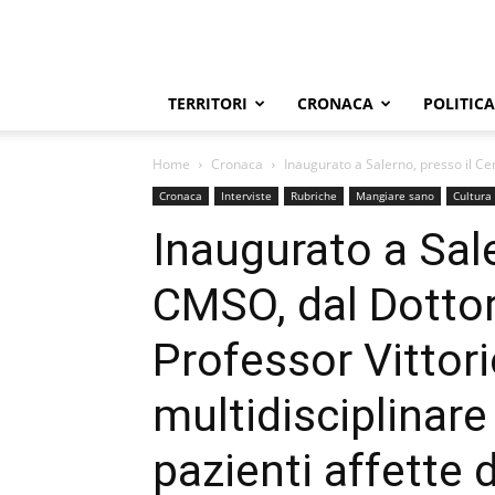
TERRITORI
CRONACA
POLITICA
Home
Cronaca
Inaugurato a Salerno, presso il Ce
Cronaca
Interviste
Rubriche
Mangiare sano
Cultura
Inaugurato a Sale
CMSO, dal Dottor
Professor Vittor
multidisciplinare
pazienti affette