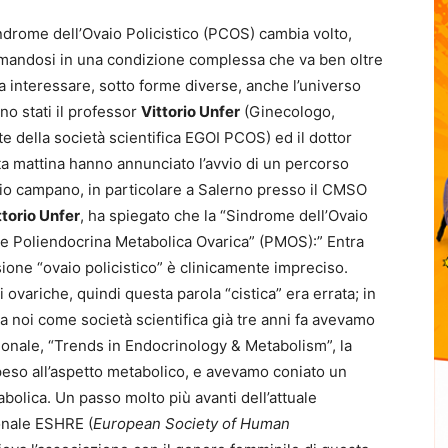
drome dell’Ovaio Policistico (PCOS) cambia volto,
ormandosi in una condizione complessa che va ben oltre
 a interessare, sotto forme diverse, anche l’universo
no stati il professor
Vittorio Unfer
(Ginecologo,
 della società scientifica EGOI PCOS) ed il dottor
 mattina hanno annunciato l’avvio di un percorso
torio campano, in particolare a Salerno presso il CMSO
torio Unfer
, ha spiegato che la “Sindrome dell’Ovaio
me Poliendocrina Metabolica Ovarica” (PMOS):” Entra
sione “ovaio policistico” è clinicamente impreciso.
 ovariche, quindi questa parola “cistica” era errata; in
Ora noi come società scientifica già tre anni fa avevamo
ionale, “Trends in Endocrinology & Metabolism”, la
 peso all’aspetto metabolico, e avevamo coniato un
olica. Un passo molto più avanti dell’attuale
onale ESHRE (
European Society of Human