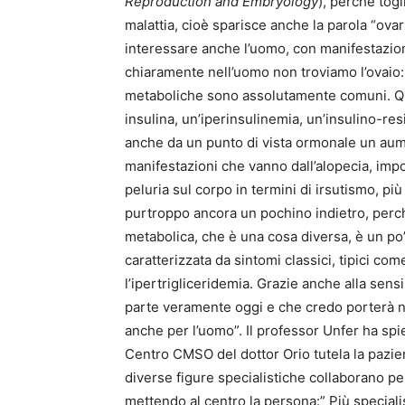
Reproduction and Embryology
), perché tog
malattia, cioè sparisce anche la parola “ov
interessare anche l’uomo, con manifestazion
chiaramente nell’uomo non troviamo l’ovaio:
metaboliche sono assolutamente comuni. Qu
insulina, un’iperinsulinemia, un’insulino-resi
anche da un punto di vista ormonale un aum
manifestazioni che vanno dall’alopecia, imp
peluria sul corpo in termini di irsutismo, pi
purtroppo ancora un pochino indietro, perch
metabolica, che è una cosa diversa, è un po
caratterizzata da sintomi classici, tipici com
l’ipertrigliceridemia. Grazie anche alla sen
parte veramente oggi e che credo porterà ne
anche per l’uomo”. Il professor Unfer ha spi
Centro CMSO del dottor Orio tutela la pazie
diverse figure specialistiche collaborano pe
mettendo al centro la persona:” Più special