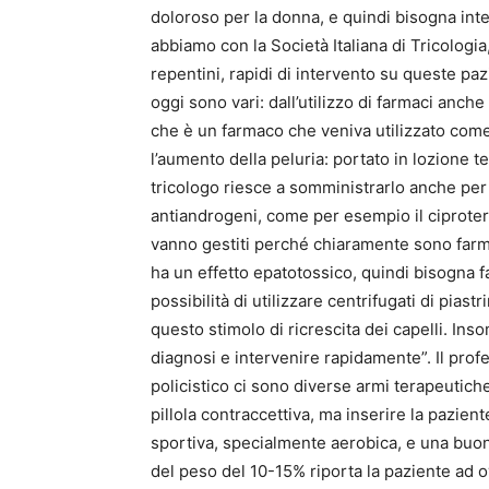
doloroso per la donna, e quindi bisogna int
abbiamo con la Società Italiana di Tricologia,
repentini, rapidi di intervento su queste pazie
oggi sono vari: dall’utilizzo di farmaci anch
che è un farmaco che veniva utilizzato come
l’aumento della peluria: portato in lozione te
tricologo riesce a somministrarlo anche per v
antiandrogeni, come per esempio il ciprote
vanno gestiti perché chiaramente sono farmac
ha un effetto epatotossico, quindi bisogna 
possibilità di utilizzare centrifugati di piast
questo stimolo di ricrescita dei capelli. In
diagnosi e intervenire rapidamente”. Il prof
policistico ci sono diverse armi terapeutich
pillola contraccettiva, ma inserire la pazient
sportiva, specialmente aerobica, e una buon
del peso del 10-15% riporta la paziente ad o