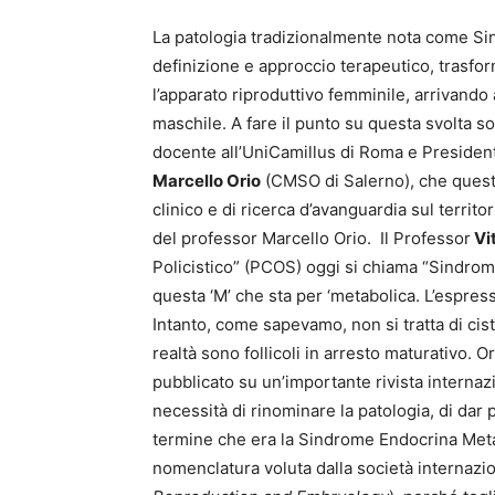
La patologia tradizionalmente nota come Sin
definizione e approccio terapeutico, trasf
l’apparato riproduttivo femminile, arrivando
maschile. A fare il punto su questa svolta so
docente all’UniCamillus di Roma e Presidente
Marcello Orio
(CMSO di Salerno), che questa
clinico e di ricerca d’avanguardia sul terri
del professor Marcello Orio. Il Professor
Vit
Policistico” (PCOS) oggi si chiama “Sindro
questa ‘M’ che sta per ‘metabolica. L’espres
Intanto, come sapevamo, non si tratta di cisti
realtà sono follicoli in arresto maturativo. 
pubblicato su un’importante rivista internaz
necessità di rinominare la patologia, di dar
termine che era la Sindrome Endocrina Metab
nomenclatura voluta dalla società internazi