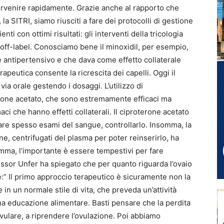
ervenire rapidamente. Grazie anche al rapporto che
 la SITRI, siamo riusciti a fare dei protocolli di gestione
nti con ottimi risultati: gli interventi della tricologia
e off-label. Conosciamo bene il minoxidil, per esempio,
 antipertensivo e che dava come effetto collaterale
rapeutica consente la ricrescita dei capelli. Oggi il
ia orale gestendo i dosaggi. L’utilizzo di
rone acetato, che sono estremamente efficaci ma
i che hanno effetti collaterali. Il ciproterone acetato
fare spesso esami del sangue, controllarlo. Insomma, la
rine, centrifugati del plasma per poter reinserirlo, ha
somma, l’importante è essere tempestivi per fare
essor Unfer ha spiegato che per quanto riguarda l’ovaio
e:” Il primo approccio terapeutico è sicuramente non la
e in un normale stile di vita, che preveda un’attività
a educazione alimentare. Basti pensare che la perdita
vulare, a riprendere l’ovulazione. Poi abbiamo