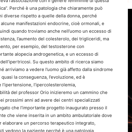
lieva l’associazione con il genere femminile di questa
arica”. Perché è una patologia che chiaramente può
i diverse rispetto a quelle della donna, perché
 alcune manifestazioni endocrine, cioè ormonali, e
indi quando troviamo anche nell’uomo un eccesso di
stenza, l’aumento del colesterolo, dei trigliceridi, ma
ento, per esempio, del testosterone con
ortante alopecia androgenetica, e un eccesso di
ù dell’ipertricosi. Su questo ambito di ricerca siamo
é arriviamo a vedere l’uomo già affetto dalla sindrome
’ quasi la conseguenza, l’evoluzione, ed è
e l’ipertensione, l’ipercolesterolemia,
sibilità del professor Orio inizieremo un cammino che
i prossimi anni ad avere dei centri specializzati
egato che l’importante progetto inaugurato presso il
nte che viene inserita in un ambito ambulatoriale dove
r elaborare un percorso terapeutico integrato,
isti vedono la paziente perché è una patologia