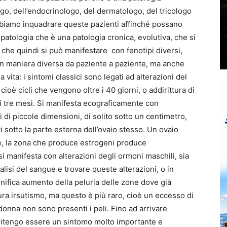
ogo, dell’endocrinologo, del dermatologo, del tricologo
bbiamo inquadrare queste pazienti affinché possano
patologia che è una patologia cronica, evolutiva, che si
 che quindi si può manifestare con fenotipi diversi,
 in maniera diversa da paziente a paziente, ma anche
 vita: i sintomi classici sono legati ad alterazioni del
ioè cicli che vengono oltre i 40 giorni, o addirittura di
 i tre mesi. Si manifesta ecograficamente con
li di piccole dimensioni, di solito sotto un centimetro,
sotto la parte esterna dell’ovaio stesso. Un ovaio
e, la zona che produce estrogeni produce
 manifesta con alterazioni degli ormoni maschili, sia
lisi del sangue e trovare queste alterazioni, o in
ignifica aumento della peluria delle zone dove già
ura irsutismo, ma questo è più raro, cioè un eccesso di
onna non sono presenti i peli. Fino ad arrivare
o ritengo essere un sintomo molto importante e