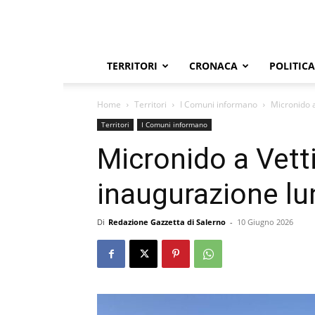
TERRITORI
CRONACA
POLITICA
Home
Territori
I Comuni informano
Micronido a
Territori
I Comuni informano
Micronido a Vetti
inaugurazione lu
Di
Redazione Gazzetta di Salerno
-
10 Giugno 2026