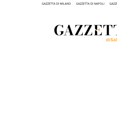
GAZZETTA DI MILANO
GAZZETTA DI NAPOLI
GAZZ
Gazzetta
di
Salerno,
il
quotidiano
on
line
di
Salerno