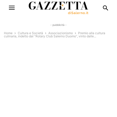
- pubblicità -
Home
Cultura e Società
Associazionismo
Premio alla cultura
culinaria, indetto dal “Rotary Club Salerno Duomo”, vinto dalle...