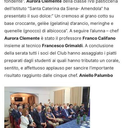
fondente”.
Aurora Clemente
della classe IVB pasticceria
dell’Istituto “Santa Caterina da Siena- Amendola” ha
presentato il suo dolce:” Un cremoso al grano cotto su
base croccante, gelèe (gelatina) d’arancio, meringhe e
quenelle (gnocco) di albicocca”. A seguire l’alunna – chef
Aurora Clemente
è stato il professore
Franco Califano
insieme al tecnico
Francesco Grimaldi
. A conclusione
della serata tutti i soci del Club hanno assaggiato i piatti
preparati dagli studenti ai quali hanno tributato un corale,
sentito, e affettuoso applauso per sancire l’importante
risultato raggiunto dalle cinque chef.
Aniello Palumbo