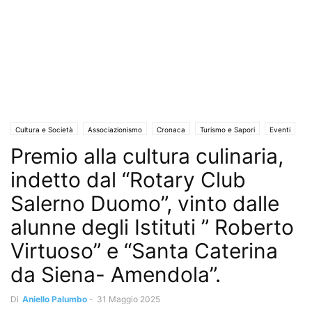
Cultura e Società
Associazionismo
Cronaca
Turismo e Sapori
Eventi
Premio alla cultura culinaria,
Eventi e Manifestazioni
Interviste
Istruzione e Formazione
La Scuola che cambia
Le Professioni che Cambiano
Rubriche
indetto dal “Rotary Club
Mangiare sano
Scuola
Solo Annunci
Territori
Salerno Duomo”, vinto dalle
alunne degli Istituti ” Roberto
Virtuoso” e “Santa Caterina
da Siena- Amendola”.
Di
Aniello Palumbo
-
31 Maggio 2025