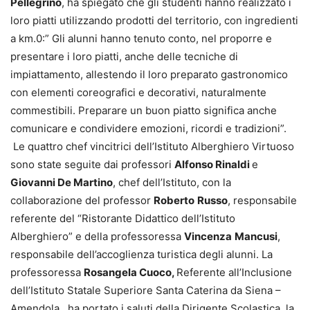
Pellegrino
, ha spiegato che gli studenti hanno realizzato i
loro piatti utilizzando prodotti del territorio, con ingredienti
a km.0:” Gli alunni hanno tenuto conto, nel proporre e
presentare i loro piatti, anche delle tecniche di
impiattamento, allestendo il loro preparato gastronomico
con elementi coreografici e decorativi, naturalmente
commestibili. Preparare un buon piatto significa anche
comunicare e condividere emozioni, ricordi e tradizioni”.
Le quattro chef vincitrici dell’Istituto Alberghiero Virtuoso
sono state seguite dai professori
Alfonso Rinaldi
e
Giovanni De Martino
, chef dell’Istituto, con la
collaborazione del professor
Roberto
Russo
, responsabile
referente del “Ristorante Didattico dell’Istituto
Alberghiero” e della professoressa
Vincenza
Mancusi
,
responsabile dell’accoglienza turistica degli alunni. La
professoressa
Rosangela Cuoco,
Referente all’Inclusione
dell’Istituto Statale Superiore Santa Caterina da Siena –
Amendola, ha portato i saluti della Dirigente Scolastica, la