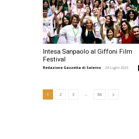
Intesa Sanpaolo al Giffoni Film
Festival
Redazione Gazzetta di Salerno
-
24 Luglio 2025
...
1
2
3
86