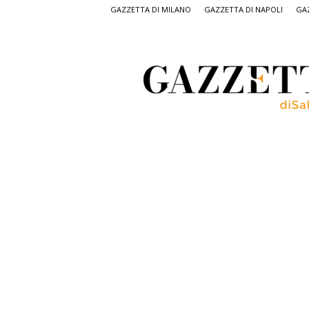
GAZZETTA DI MILANO
GAZZETTA DI NAPOLI
GAZ
Gazzetta
di
Salerno,
il
quotidiano
on
line
di
Salerno