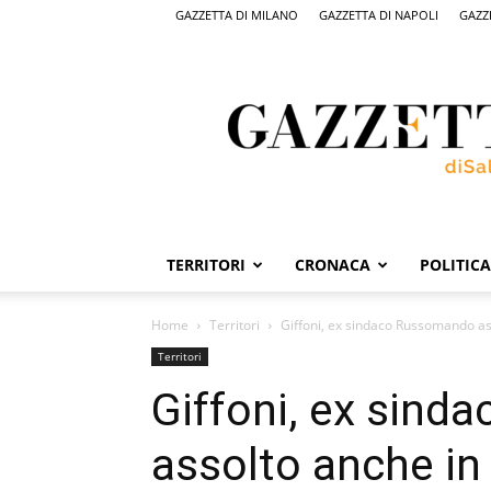
GAZZETTA DI MILANO
GAZZETTA DI NAPOLI
GAZZ
Gazzetta
di
Salerno,
il
quotidiano
on
line
di
Salerno
TERRITORI
CRONACA
POLITICA
Home
Territori
Giffoni, ex sindaco Russomando as
Territori
Giffoni, ex sin
assolto anche in