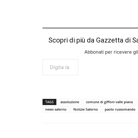
Scopri di più da Gazzetta di S
Abbonati per ricevere gli u
Digita la tua e-mail...
TAGS
assoluzione
comune di giffoni valle piana
news salerno
Notizie Salerno
paolo russomando