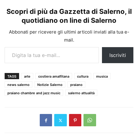
Scopri di più da Gazzetta di Salerno, il
quotidiano on line di Salerno
Abbonati per ricevere gli ultimi articoli inviati alla tua e-
mail.
Digita la tua e-mail...
Iscriviti
TAGS
arte
costiera amalfitana
cultura
musica
news salerno
Notizie Salerno
praiano
praiano chambre and jazz music
salerno attualità