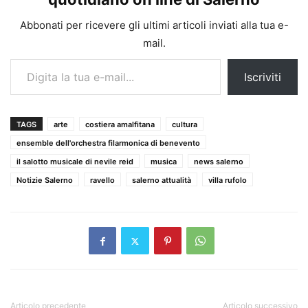
Abbonati per ricevere gli ultimi articoli inviati alla tua e-
mail.
Digita la tua e-mail...
Iscriviti
TAGS
arte
costiera amalfitana
cultura
ensemble dell'orchestra filarmonica di benevento
il salotto musicale di nevile reid
musica
news salerno
Notizie Salerno
ravello
salerno attualità
villa rufolo
Articolo precedente
Articolo successivo