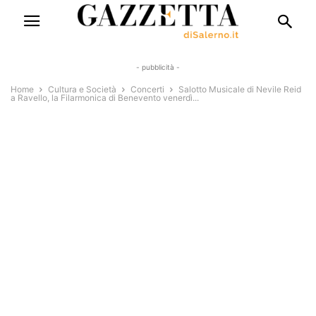
- pubblicità -
Home
Cultura e Società
Concerti
Salotto Musicale di Nevile Reid
a Ravello, la Filarmonica di Benevento venerdì...