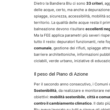
Dietro la Bandiera Blu ci sono
33 criteri
, ag
delle acque, certo, ma anche a depurazione, r
spiagge, sicurezza, accessibilità, mobilità 
territorio. La qualità delle acque resta il pri
balneazione devono risultare
eccellenti neg
Ma la FEE applica parametri più severi rispet
tutto il resto: depuratori funzionanti, rete f
comunale
, gestione dei rifiuti, spiagge att
barriere architettoniche, informazioni pubbli
ciclabili, verde urbano, iniziative di educaz
Il peso del Piano di Azione
Per il secondo anno consecutivo, i Comuni 
Sostenibilità
, da realizzare e monitorare ne
obiettivi:
mobilità sostenibile
,
città e comun
contro il cambiamento climatico
. Il dato p
Blu aveva lavorato su tutti e cinque gli obiett