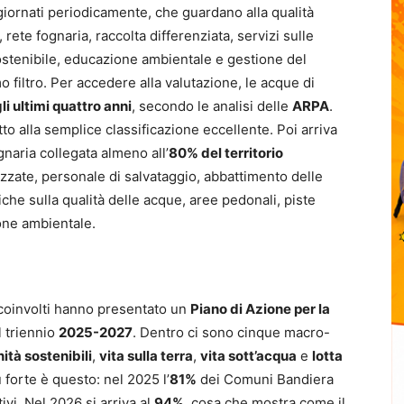
giornati periodicamente, che guardano alla qualità
ete fognaria, raccolta differenziata, servizi sulle
sostenibile, educazione ambientale e gestione del
mo filtro. Per accedere alla valutazione, le acque di
li ultimi quattro anni
, secondo le analisi delle
ARPA
.
to alla semplice classificazione eccellente. Poi arriva
ognaria collegata almeno all’
80% del territorio
rezzate, personale di salvataggio, abbattimento delle
che sulla qualità delle acque, aree pedonali, piste
ione ambientale.
coinvolti hanno presentato un
Piano di Azione per la
l triennio
2025-2027
. Dentro ci sono cinque macro-
ità sostenibili
,
vita sulla terra
,
vita sott’acqua
e
lotta
iù forte è questo: nel 2025 l’
81%
dei Comuni Bandiera
ivi. Nel 2026 si arriva al
94%
, cosa che mostra come il