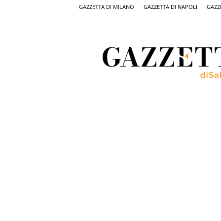
GAZZETTA DI MILANO
GAZZETTA DI NAPOLI
GAZZ
Gazzetta
di
Salerno,
il
quotidiano
on
line
di
Salerno