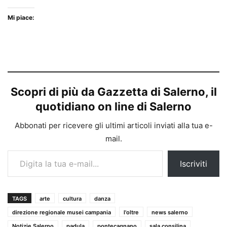
Mi piace:
Scopri di più da Gazzetta di Salerno, il
quotidiano on line di Salerno
Abbonati per ricevere gli ultimi articoli inviati alla tua e-
mail.
Digita la tua e-mail...
Iscriviti
TAGS
arte
cultura
danza
direzione regionale musei campania
l'oltre
news salerno
Notizie Salerno
padula
pontecagnano
sala consilina