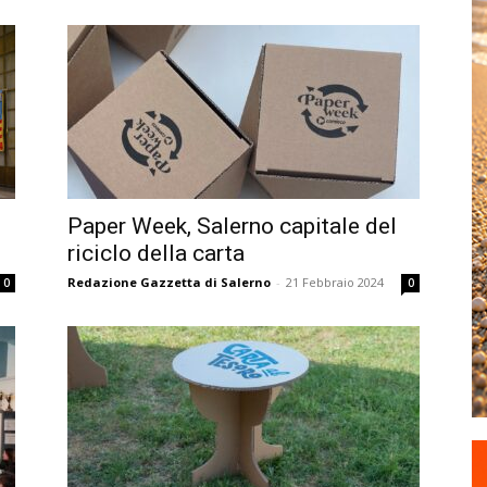
Paper Week, Salerno capitale del
riciclo della carta
Redazione Gazzetta di Salerno
-
21 Febbraio 2024
0
0