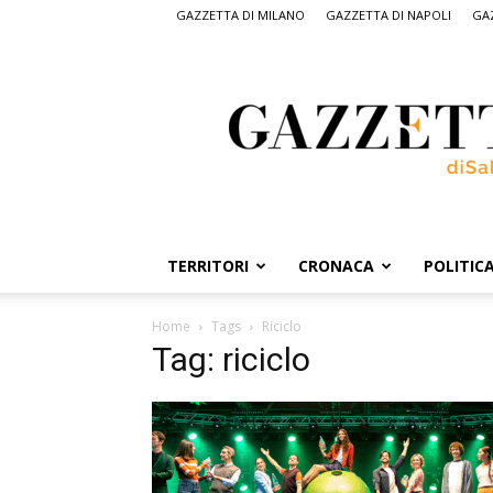
GAZZETTA DI MILANO
GAZZETTA DI NAPOLI
GAZ
Gazzetta
di
Salerno,
il
quotidiano
on
line
di
Salerno
TERRITORI
CRONACA
POLITIC
Home
Tags
Riciclo
Tag: riciclo