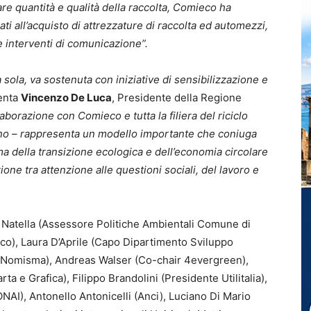
re quantità e qualità della raccolta, Comieco ha
zati all’acquisto di attrezzature di raccolta ed automezzi,
 e interventi di comunicazione”.
 sola, va sostenuta con iniziative di sensibilizzazione e
enta
Vincenzo De Luca
, Presidente della Regione
laborazione con Comieco e tutta la filiera del riciclo
pano – rappresenta un modello importante che coniuga
ema della transizione ecologica e dell’economia circolare
one tra attenzione alle questioni sociali, del lavoro e
 Natella (Assessore Politiche Ambientali Comune di
co), Laura D’Aprile (Capo Dipartimento Sviluppo
(Nomisma), Andreas Walser (Co-chair 4evergreen),
 e Grafica), Filippo Brandolini (Presidente Utilitalia),
NAI), Antonello Antonicelli (Anci), Luciano Di Mario