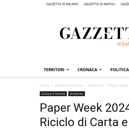
GAZZETTA DI MILANO
GAZZETTA DI NAPOLI
GAZZ
Gazzetta
di
Salerno,
il
quotidiano
on
line
di
Salerno
TERRITORI
CRONACA
POLITICA
Home
Cultura e Società
Ambiente
Paper Week 2
Cultura e Società
Ambiente
Paper Week 2024 
Riciclo di Carta e