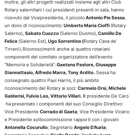
inoltre, gli altri progetti realizzati insieme agli altri Club
Rotary salernitani i cui presidenti presenti in sala, hanno
ricevuto dal Vicepresidente, il piccolo
Antonio Pio Sessa
,
un dono di riconoscimento:
Umberto Maria Cioffi
(Rotary
Salerno),
Sabato Cuozzo
(Salerno Duomo),
Camillo De
Felice
(Salerno Est),
Ugo Sorrentino (
Rotary Cava de’
Tirreni)
.
Riconoscimenti anche ai quattro rotariani
componenti del comitato organizzatore dell’evento
“Memoria e Solidarietà”:
Gaetano Pastore, Giuseppe
Giannattasio, Alfredo Marra, Tony Ardito.
Sessa ha
consegnato quattro Paul Harris, il più ambito
riconoscimento del Rotary ai soci:
Carmelo Orsi, Michele
Galderisi, Fulvio Leo, Vittorio Villari. I
l presidente De Caro
ha presentato i componenti del suo Consiglio Direttivo:
Vice Presidente
Corrado di Gaeta
; Vice Presidente Vicario
e Presidente sottocommissione rapporti con i giovani
Antonella Cocurullo
; Segretario
Angelo D’Auria
;