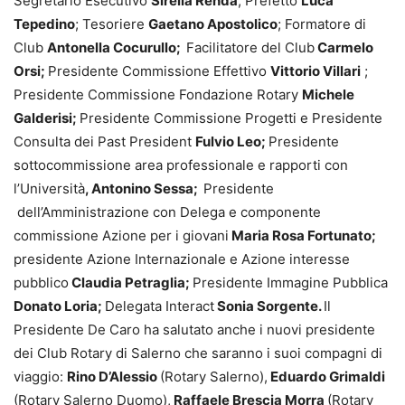
Segretario Esecutivo
Sirella Renda
; Prefetto
Luca
Tepedino
; Tesoriere
Gaetano Apostolico
; Formatore di
Club
Antonella Cocurullo;
Facilitatore del Club
Carmelo
Orsi;
Presidente Commissione Effettivo
Vittorio Villari
;
Presidente Commissione Fondazione Rotary
Michele
Galderisi;
Presidente Commissione Progetti e Presidente
Consulta dei Past President
Fulvio Leo;
Presidente
sottocommissione area professionale e rapporti con
l’Università
, Antonino Sessa;
Presidente
dell’Amministrazione con Delega e componente
commissione Azione per i giovani
Maria Rosa Fortunato;
presidente Azione Internazionale e Azione interesse
pubblico
Claudia Petraglia;
Presidente Immagine Pubblica
Donato Loria;
Delegata Interact
Sonia Sorgente.
Il
Presidente De Caro ha salutato anche i nuovi presidente
dei Club Rotary di Salerno che saranno i suoi compagni di
viaggio:
Rino D’Alessio
(Rotary Salerno),
Eduardo Grimaldi
(Rotary Salerno Duomo),
Raffaele Brescia Morra
(Rotary