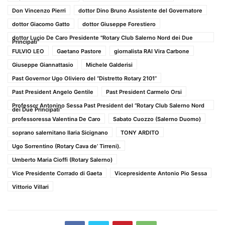
Don Vincenzo Pierri
dottor Dino Bruno Assistente del Governatore
dottor Giacomo Gatto
dottor Giuseppe Forestiero
dottor Lucio De Caro Presidente "Rotary Club Salerno Nord dei Due
Principati"
FULVIO LEO
Gaetano Pastore
giornalista RAI Vira Carbone
Giuseppe Giannattasio
Michele Galderisi
Past Governor Ugo Oliviero del “Distretto Rotary 2101”
Past President Angelo Gentile
Past President Carmelo Orsi
Professor Antonino Sessa Past President del “Rotary Club Salerno Nord
dei Due Principati”
professoressa Valentina De Caro
Sabato Cuozzo (Salerno Duomo)
soprano salernitano Ilaria Sicignano
TONY ARDITO
Ugo Sorrentino (Rotary Cava de’ Tirreni).
Umberto Maria Cioffi (Rotary Salerno)
Vice Presidente Corrado di Gaeta
Vicepresidente Antonio Pio Sessa
Vittorio Villari