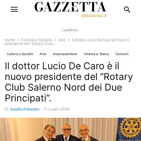
- pubblicità -
Home
Cultura e Società
Arte
Il dottor Lucio De Caro è il nuovo
presidente del “Rotary Club...
Cultura e Società
Arte
Associazionismo
Cinema e Teatro
Concerti
Il dottor Lucio De Caro è il
Cronaca
Turismo e Sapori
Eventi
Eventi e Manifestazioni
Solo Annunci
Sport
nuovo presidente del “Rotary
Club Salerno Nord dei Due
Principati”.
Di
Aniello Palumbo
-
11 Luglio 2024