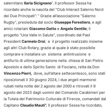
salernitano
Ilaria Sicignano
”. Il professor Sessa ha
ricordato anche la nascita del “Club Interact Salerno Nord
dei Due Principati”: “ Grazie all’associazione “Salerno
Rugby”, presieduta dal socio
Giuseppe Forestiero
, e agli
amici rotariani
Giacomo Gatto
e
Angelo Gentile
; il
progetto “Una Valle in Salute”, coordinato dal Past
President
Carmelo Orsi
; e il progetto realizzato insieme
agli altri Club Rotary, grazie al quale è stato possibile
comprare e installare un sistema antintrusione e
antifurto di ultima generazione nella chiesa di San Pietro
Apostolo e dello Spirito Santo di Fisciano, retta da Don
Vincenzo Pierri,
dove, sull’altare settecentesco, sono stati
riposizionati il 30 giugno 2024, i due angeli marmorei
rubati nella notte del 2 agosto del 2000 e ritrovati il 9
agosto del 2023 dagli uomini del Comando Carabinieri per
la Tutela del Patrimonio Culturale di Firenze, comandati dal
Capitano
Claudio Mauti”.
Il professor Sessa ha ricordato,