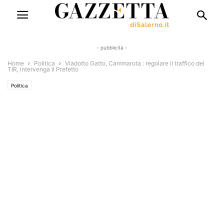
- pubblicità -
Home
Politica
Viadotto Gatto, Cammarota : regolare il traffico dei
TIR, intervenga il Prefetto
Politica