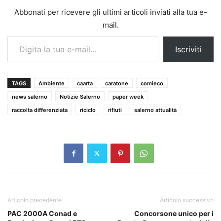
Abbonati per ricevere gli ultimi articoli inviati alla tua e-
mail.
Digita la tua e-mail...
Iscriviti
TAGS
Ambiente
caarta
caratone
comieco
news salerno
Notizie Salerno
paper week
raccolta differenziata
riciclo
rifiuti
salerno attualità
Articolo precedente
Articolo successivo
PAC 2000A Conad e
Concorsone unico per i