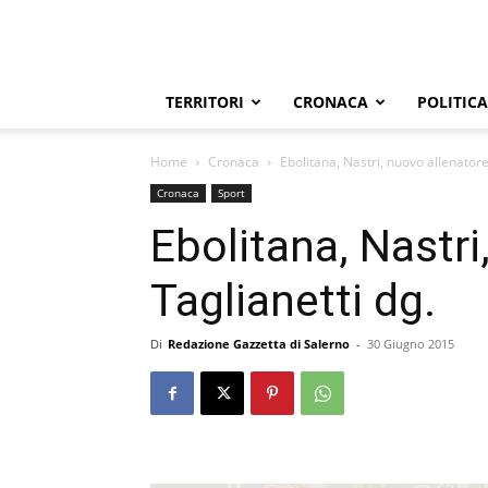
TERRITORI
CRONACA
POLITICA
Home
Cronaca
Ebolitana, Nastri, nuovo allenatore
Cronaca
Sport
Ebolitana, Nastri
Taglianetti dg.
Di
Redazione Gazzetta di Salerno
-
30 Giugno 2015