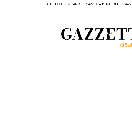
GAZZETTA DI MILANO
GAZZETTA DI NAPOLI
GAZZ
Gazzetta
di
Salerno,
il
quotidiano
on
line
di
Salerno