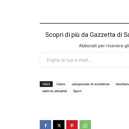
Scopri di più da Gazzetta di S
Abbonati per ricevere gli u
Digita la tua e-mail...
TAGS
Calcio
campionato di eccellenza
ebolitan
salerno attualità
Sport