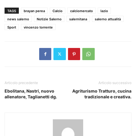
TAGS
brayan perea
Calcio
calciomercato
lazio
news salerno
Notizie Salerno
salernitana
salerno attualità
Sport
vincenzo torrente
Articolo precedente
Articolo successivo
Ebolitana, Nastri, nuovo
Agriturismo Tratturo, cucina
allenatore, Taglianetti dg.
tradizionale e creativa.