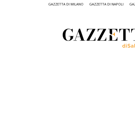
GAZZETTA DI MILANO
GAZZETTA DI NAPOLI
GAZ
Gazzetta
di
Salerno,
il
quotidiano
on
line
di
Salerno