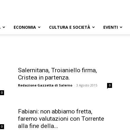
A
ECONOMIA
CULTURA E SOCIETÀ
EVENTI
Salernitana, Troianiello firma,
Cristea in partenza.
Redazione Gazzetta di Salerno
-
3 Agosto 2015
0
0
Fabiani: non abbiamo fretta,
faremo valutazioni con Torrente
alla fine della...
0