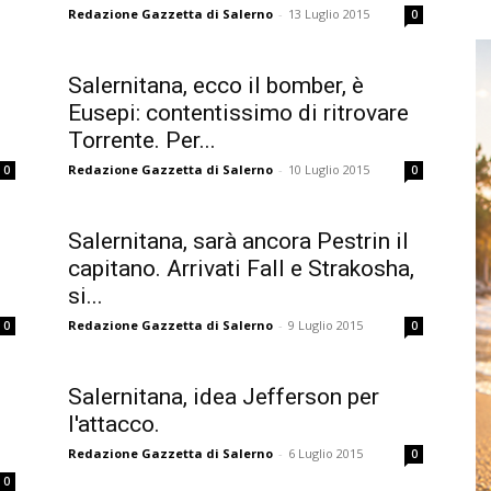
Redazione Gazzetta di Salerno
-
13 Luglio 2015
0
Salernitana, ecco il bomber, è
Eusepi: contentissimo di ritrovare
Torrente. Per...
Redazione Gazzetta di Salerno
-
10 Luglio 2015
0
0
Salernitana, sarà ancora Pestrin il
capitano. Arrivati Fall e Strakosha,
si...
Redazione Gazzetta di Salerno
-
9 Luglio 2015
0
0
Salernitana, idea Jefferson per
l'attacco.
Redazione Gazzetta di Salerno
-
6 Luglio 2015
0
0