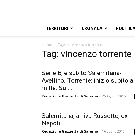
TERRITORI
CRONACA
POLITIC
Home
Tags
Vincenzo torrente
Tag: vincenzo torrente
Serie B, è subito Salernitana-
Avellino. Torrente: inizio subito a
mille. Sul...
Redazione Gazzetta di Salerno
-
25 Agosto 2015
Salernitana, arriva Russotto, ex
Napoli.
Redazione Gazzetta di Salerno
-
16 Luglio 2015