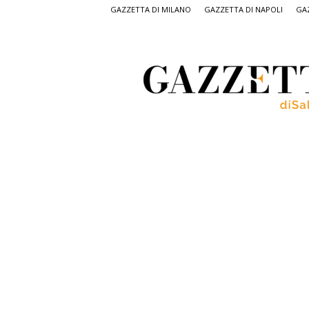
GAZZETTA DI MILANO
GAZZETTA DI NAPOLI
GAZ
Gazzetta
di
Salerno,
il
quotidiano
on
line
di
Salerno