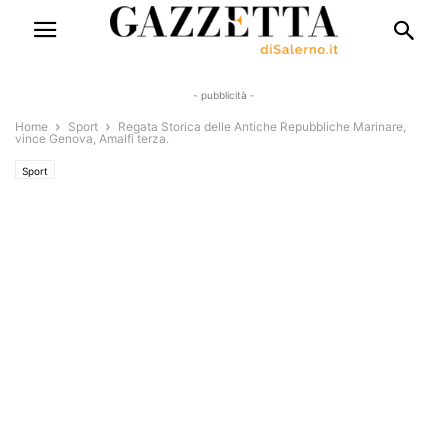
- pubblicità -
Home
Sport
Regata Storica delle Antiche Repubbliche Marinare,
vince Genova, Amalfi terza.
Sport