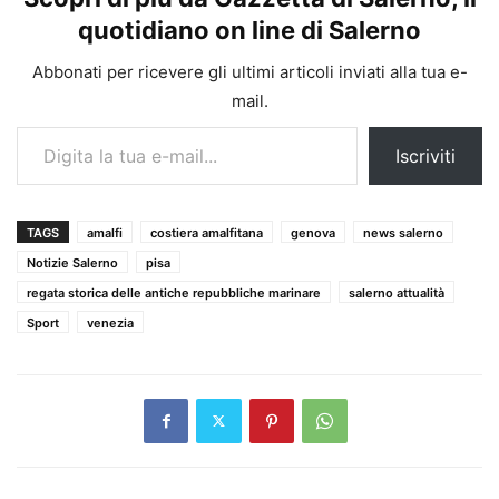
quotidiano on line di Salerno
Abbonati per ricevere gli ultimi articoli inviati alla tua e-
mail.
Digita la tua e-mail...
Iscriviti
TAGS
amalfi
costiera amalfitana
genova
news salerno
Notizie Salerno
pisa
regata storica delle antiche repubbliche marinare
salerno attualità
Sport
venezia