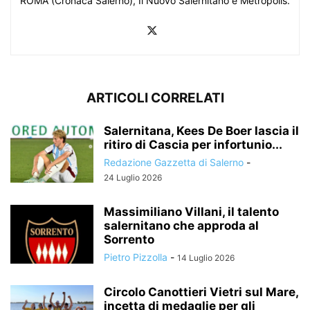
ROMA (Cronaca Salerno), Il Nuovo Salernitano e Metropolis.
ARTICOLI CORRELATI
Salernitana, Kees De Boer lascia il
ritiro di Cascia per infortunio...
Redazione Gazzetta di Salerno
-
24 Luglio 2026
Massimiliano Villani, il talento
salernitano che approda al
Sorrento
Pietro Pizzolla
-
14 Luglio 2026
Circolo Canottieri Vietri sul Mare,
incetta di medaglie per gli