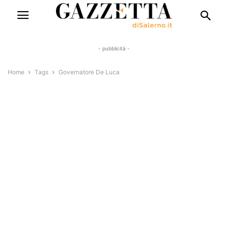
- pubblicità -
Home
Tags
Governatore De Luca