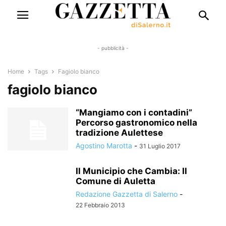
- pubblicità -
Home
Tags
Fagiolo bianco
fagiolo bianco
“Mangiamo con i contadini”
Percorso gastronomico nella
tradizione Aulettese
Agostino Marotta
-
31 Luglio 2017
Il Municipio che Cambia: Il
Comune di Auletta
Redazione Gazzetta di Salerno
-
22 Febbraio 2013