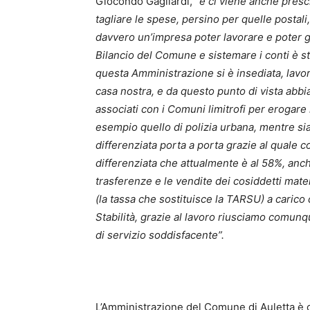
Giocondo Gagliardi,
“e ci viene anche presc
tagliare le spese, persino per quelle postali
davvero un’impresa poter lavorare e poter gara
Bilancio del Comune e sistemare i conti è s
questa Amministrazione si è insediata, lav
casa nostra, e da questo punto di vista abbia
associati con i Comuni limitrofi per erogare 
esempio quello di polizia urbana, mentre siam
differenziata porta a porta grazie al quale 
differenziata che attualmente è al 58%, anch
trasferenze e le vendite dei cosiddetti mate
(la tassa che sostituisce la TARSU) a carico 
Stabilità, grazie al lavoro riusciamo comunque
di servizio soddisfacente”.
L’Amministrazione del Comune di Auletta è 