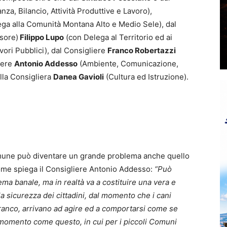
za, Bilancio, Attività Produttive e Lavoro),
ga alla Comunità Montana Alto e Medio Sele), dal
sore)
Filippo Lupo
(con Delega al Territorio ed ai
vori Pubblici), dal Consigliere
Franco Robertazzi
iere
Antonio Addesso
(Ambiente, Comunicazione,
alla Consigliera
Danea Gavioli
(Cultura ed Istruzione).
mune può diventare un grande problema anche quello
come spiega il Consigliere Antonio Addesso:
“Può
a banale, ma in realtà va a costituire una vera e
la sicurezza dei cittadini, dal momento che i cani
 branco, arrivano ad agire ed a comportarsi come se
 momento come questo, in cui per i piccoli Comuni