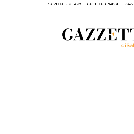
GAZZETTA DI MILANO
GAZZETTA DI NAPOLI
GAZZ
Gazzetta
di
Salerno,
il
quotidiano
on
line
di
Salerno