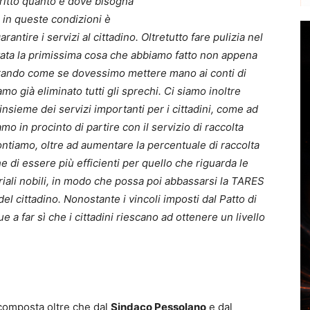
ritto quanto e dove bisogna
, in queste condizioni è
ntire i servizi al cittadino. Oltretutto fare pulizia nel
tata la primissima cosa che abbiamo fatto non appena
orando come se dovessimo mettere mano ai conti di
mo già eliminato tutti gli sprechi. Ci siamo inoltre
insieme dei servizi importanti per i cittadini, come ad
o in procinto di partire con il servizio di raccolta
contiamo, oltre ad aumentare la percentuale di raccolta
e di essere più efficienti per quello che riguarda le
riali nobili, in modo che possa poi abbassarsi la TARES
del cittadino. Nonostante i vincoli imposti dal Patto di
 a far sì che i cittadini riescano ad ottenere un livello
composta oltre che dal
Sindaco Pessolano
e dal