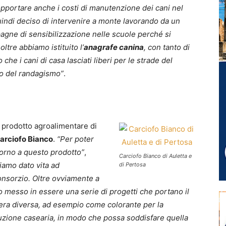
opportare anche i costi di manutenzione dei cani nel
indi deciso di intervenire a monte lavorando da un
agne di sensibilizzazione nelle scuole perché si
ltre abbiamo istituito l’
anagrafe canina
, con tanto di
 che i cani di casa lasciati liberi per le strade del
o del randagismo”
.
 un prodotto agroalimentare di
arciofo Bianco
.
“Per poter
torno a questo prodotto”
,
Carciofo Bianco di Auletta e
iamo dato vita ad
di Pertosa
Consorzio. Oltre ovviamente a
o messo in essere una serie di progetti che portano il
era diversa, ad esempio come colorante per la
uzione casearia, in modo che possa soddisfare quella