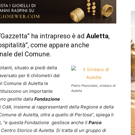
“Gazzetta” ha intrapreso è ad
Auletta
,
ll’ospitalità”, come appare anche
ionale del Comune.
anti, situato ai piedi della
raversato per 6 chilometri dal
l Comune di Auletta le
Pietro Pessolano, sindaco di
stituiscono un importante
Auletta
no gestite dalla
Fondazione
ui CdA, insieme ai rappresentanti della Regione e della
omune di Auletta, oltre a quello di Pertosa”
, spiega il
,
“e questa Fondazione gestisce anche il
Parco
 Centro Storico di Auletta. Si tratta di un gruppo di