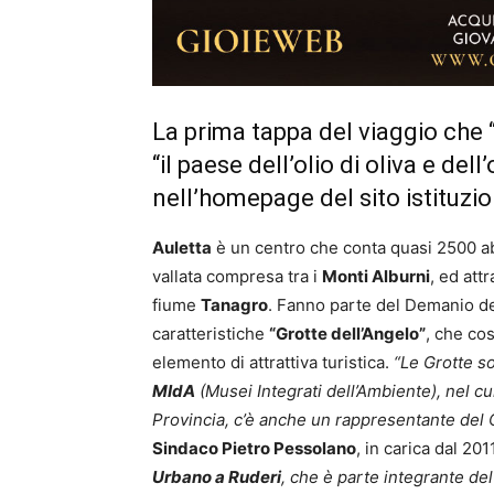
La prima tappa del viaggio che 
“il paese dell’olio di oliva e de
nell’homepage del sito istituz
Auletta
è un centro che conta quasi 2500 abit
vallata compresa tra i
Monti Alburni
, ed att
fiume
Tanagro
. Fanno parte del Demanio de
caratteristiche
“Grotte dell’Angelo”
, che co
elemento di attrattiva turistica.
“Le Grotte so
MIdA
(Musei Integrati dell’Ambiente), nel c
Provincia, c’è anche un rappresentante del C
Sindaco Pietro Pessolano
, in carica dal 2011
Urbano a Ruderi
, che è parte integrante del