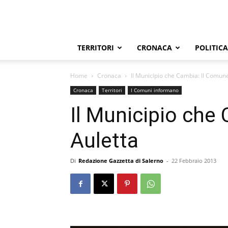
TERRITORI
CRONACA
POLITICA
Home
Cronaca
Il Municipio che Cambia: Il Comune
Cronaca
Territori
I Comuni informano
Il Municipio che
Auletta
Di
Redazione Gazzetta di Salerno
-
22 Febbraio 2013