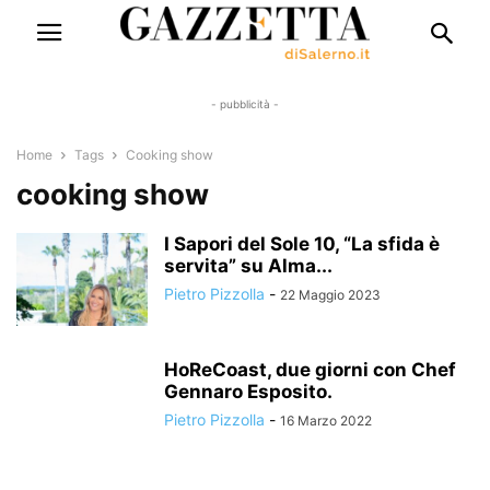
- pubblicità -
Home
Tags
Cooking show
cooking show
I Sapori del Sole 10, “La sfida è
servita” su Alma...
Pietro Pizzolla
-
22 Maggio 2023
HoReCoast, due giorni con Chef
Gennaro Esposito.
Pietro Pizzolla
-
16 Marzo 2022