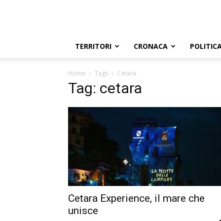
TERRITORI
CRONACA
POLITIC
Home
Tags
Cetara
Tag: cetara
Cetara Experience, il mare che
unisce