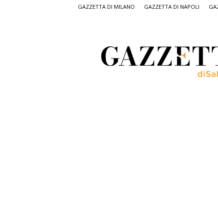
GAZZETTA DI MILANO
GAZZETTA DI NAPOLI
GAZ
Gazzetta
di
Salerno,
il
quotidiano
on
line
di
Salerno