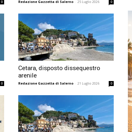
Redazione Gazzetta di Salerno
-
25 Luglio 2026
0
0
Cetara, disposto dissequestro
arenile
Redazione Gazzetta di Salerno
-
21 Luglio 2026
0
0