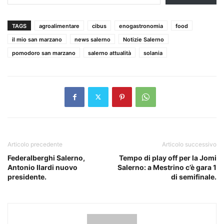
TAGS
agroalimentare
cibus
enogastronomia
food
il mio san marzano
news salerno
Notizie Salerno
pomodoro san marzano
salerno attualità
solania
Articolo precedente
Articolo successivo
Federalberghi Salerno,
Tempo di play off per la Jomi
Antonio Ilardi nuovo
Salerno: a Mestrino c’è gara 1
presidente.
di semifinale.