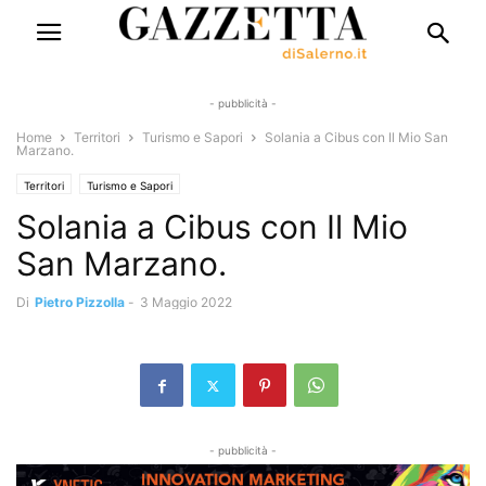
- pubblicità -
Home
Territori
Turismo e Sapori
Solania a Cibus con Il Mio San
Marzano.
Territori
Turismo e Sapori
Solania a Cibus con Il Mio
San Marzano.
Di
Pietro Pizzolla
-
3 Maggio 2022
- pubblicità -