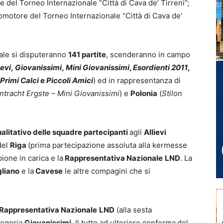
 del Torneo Internazionale “Città di Cava de’ Tirreni”;
omotore del Torneo Internazionale “Città di Cava de’
uale si disputeranno
141 partite
, scenderanno in campo
ievi
,
Giovanissimi
,
Mini Giovanissimi
,
Esordienti 2011
,
Primi Calci
e
Piccoli Amici
) ed in rappresentanza di
intracht Ergste – Mini Giovanissimi
) e
Polonia
(
Stilon
 qualitativo delle squadre partecipanti
agli
Allievi
 del
Riga
(prima partecipazione assoluta alla kermesse
ione in carica e la
Rappresentativa Nazionale
LND
. La
gliano
e la
Cavese
le altre compagini che si
Rappresentativa Nazionale
LND
(alla sesta
tegoria
Giovanissimi
. Il tutto ad ulteriore conferma
del