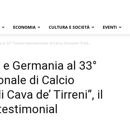
ECONOMIA
CULTURA E SOCIETÀ
EVENTI
 al 33° Torneo Internazionale di Calcio Giovanile “Città...
a e Germania al 33°
onale di Calcio
 Cava de’ Tirreni”, il
testimonial