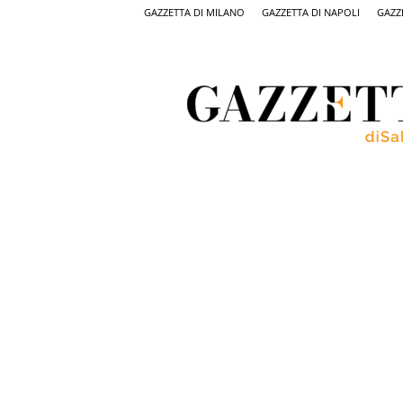
GAZZETTA DI MILANO
GAZZETTA DI NAPOLI
GAZZ
Gazzetta
di
Salerno,
il
quotidiano
on
line
di
Salerno