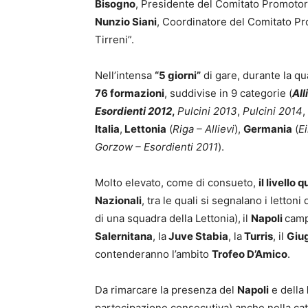
Bisogno
, Presidente del Comitato Promotore
Nunzio Siani
, Coordinatore del Comitato Pr
Tirreni”.
Nell’intensa
“5 giorni”
di gare, durante la q
76 formazioni
, suddivise in 9 categorie (
All
Esordienti 2012
,
Pulcini 2013
,
Pulcini 2014
,
Italia
,
Lettonia
(
Riga – Allievi
),
Germania
(
E
Gorzow – Esordienti 2011
).
Molto elevato, come di consueto,
il livello
Nazionali
, tra le quali si segnalano i lettoni
di una squadra della Lettonia),
il
Napoli
camp
Salernitana
, la
Juve Stabia
, la
Turris
, il
Giu
contenderanno l’ambito
Trofeo D’Amico
.
Da rimarcare la presenza del
Napoli
e della
partecipazione consecutiva) anche nella ca