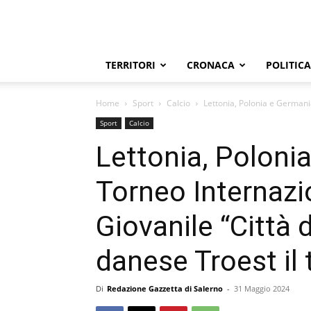
TERRITORI
CRONACA
POLITICA
Home
Sport
Calcio
Lettonia, Polonia e Germania
Sport
Calcio
Lettonia, Poloni
Torneo Internazi
Giovanile “Città di
danese Troest il 
Di
Redazione Gazzetta di Salerno
-
31 Maggio 2024