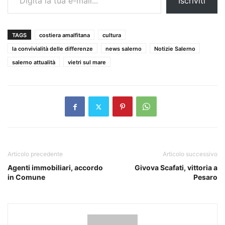
Iscriviti
TAGS
costiera amalfitana
cultura
la convivialità delle differenze
news salerno
Notizie Salerno
salerno attualità
vietri sul mare
Articolo precedente
Articolo successivo
Agenti immobiliari, accordo
Givova Scafati, vittoria a
in Comune
Pesaro