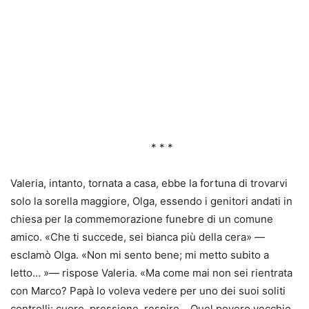
* * *
Valeria, intanto, tornata a casa, ebbe la fortuna di trovarvi
solo la sorella maggiore, Olga, essendo i genitori andati in
chiesa per la commemorazione funebre di un comune
amico. «Che ti succede, sei bianca più della cera» —
esclamò Olga. «Non mi sento bene; mi metto subito a
letto… »— rispose Valeria. «Ma come mai non sei rientrata
con Marco? Papà lo voleva vedere per uno dei suoi soliti
controlli: cuore, pressione, respiro… Quel povero vecchio