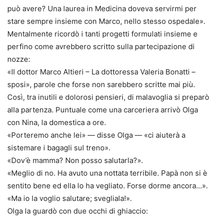
può avere? Una laurea in Medicina doveva servirmi per
stare sempre insieme con Marco, nello stesso ospedale».
Mentalmente ricordò i tanti progetti formulati insieme e
perfino come avrebbero scritto sulla partecipazione di
nozze:
«Il dottor Marco Altieri – La dottoressa Valeria Bonatti –
sposi», parole che forse non sarebbero scritte mai più.
Così, tra inutili e dolorosi pensieri, di malavoglia si preparò
alla partenza. Puntuale come una carceriera arrivò Olga
con Nina, la domestica a ore.
«Porteremo anche lei» — disse Olga — «ci aiuterà a
sistemare i bagagli sul treno».
«Dov’è mamma? Non posso salutarla?».
«Meglio di no. Ha avuto una nottata terribile. Papà non si è
sentito bene ed ella lo ha vegliato. Forse dorme ancora…».
«Ma io la voglio salutare; svegliala!».
Olga la guardò con due occhi di ghiaccio: