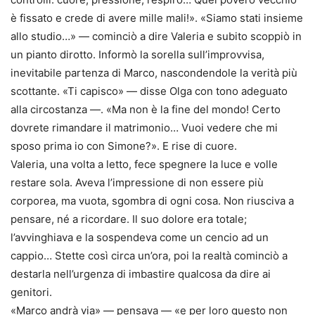
è fissato e crede di avere mille mali!». «Siamo stati insieme
allo studio…» — cominciò a dire Valeria e subito scoppiò in
un pianto dirotto. Informò la sorella sull’improvvisa,
inevitabile partenza di Marco, nascondendole la verità più
scottante. «Ti capisco» — disse Olga con tono adeguato
alla circostanza —. «Ma non è la fine del mondo! Certo
dovrete rimandare il matrimonio… Vuoi vedere che mi
sposo prima io con Simone?». E rise di cuore.
Valeria, una volta a letto, fece spegnere la luce e volle
restare sola. Aveva l’impressione di non essere più
corporea, ma vuota, sgombra di ogni cosa. Non riusciva a
pensare, né a ricordare. Il suo dolore era totale;
l’avvinghiava e la sospendeva come un cencio ad un
cappio… Stette così circa un’ora, poi la realtà cominciò a
destarla nell’urgenza di imbastire qualcosa da dire ai
genitori.
«Marco andrà via» — pensava — «e per loro questo non