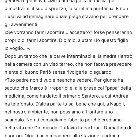
gemeva e pensava: «Mi sbatte la porta in faccia, per
dimostrarmi il suo disprezzo, la sorellina puritana». E non
riusciva ad immaginare quale piega stavano per prendere
gli avvenimenti.
«Se vorranno farmi abortire… accetterò? forse penseranno
proprio di farmi abortire. Dio mio, aiutami! Io questo figlio
lo voglio…».
Dopo un tempo che le parve interminabile, la madre rientrò
nella camera con un viso terreo, che non faceva prevedere
niente di buono Parlò senza rivolgerle lo sguardo:
«Tuo padre non ti vuole neanche vedere. Per giunta ha
saputo che Marco è irreperibile, alle prese coi “papà” della
medicina, come ha detto il primario Santoro, a cui Andrea
ha telefonato. D’altra parte tu sai bene che qui, a Napoli,
nel nostro ambiente, non possiamo affrontare uno
scandalo. Non ti consigliamo l’aborto perchè crediamo
nella vita che Dio manda. Tuttavia tu partirai… Domattina di
buon’ora Olga ti accompagnerà alla stazione; andrai a