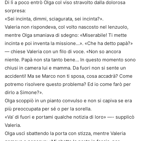
Di lì a poco entrò Olga col viso stravolto dalla dolorosa
sorpresa:
«Sei incinta, dimmi, sciagurata, sei incinta?».
Valeria non rispondeva, col volto nascosto nel lenzuolo,
mentre Olga smaniava di sdegno: «Miserabile! Ti mette
incinta e poi inventa la missione…». «Che ha detto papà?»
— chiese Valeria con un filo di voce. «Non so ancora
niente. Papà non sta tanto bene… In questo momento sono
chiusi in camera lui e mamma. Da fuori non si sente un
accidenti! Ma se Marco non ti sposa, cosa accadrà? Come
potremo risolvere questo problema? Ed io come farò per
dirlo a Simone?».
Olga scoppiò in un pianto convulso e non si capiva se era
più preoccupata per sé o per la sorella.
«Va’ di fuori e portami qualche notizia di loro» —- supplicò
Valeria.
Olga uscì sbattendo la porta con stizza, mentre Valeria