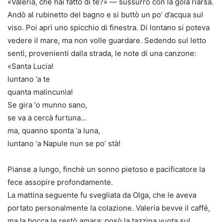
«Valeria, che hai fatto di te?» — sussurrò con la gola riarsa.
Andò al rubinetto del bagno e si buttò un po’ d’acqua sul
viso. Poi aprì uno spicchio di finestra. Di lontano si poteva
vedere il mare, ma non volle guardare. Sedendo sul letto
sentì, provenienti dalla strada, le note di una canzone:
«Santa Lucia!
luntano ‘a te
quanta malincunia!
Se gira ‘o munno sano,
se va a cercà furtuna…
ma, quanno sponta ‘a luna,
luntano ‘a Napule nun se po’ stà!
Pianse a lungo, finchè un sonno pietoso e pacificatore la
fece assopire profondamente.
La mattina seguente fu svegliata da Olga, che le aveva
portato personalmente la colazione. Valeria bevve il caffé,
ma la bocca le restò amara; posò la tazzina vuota sul