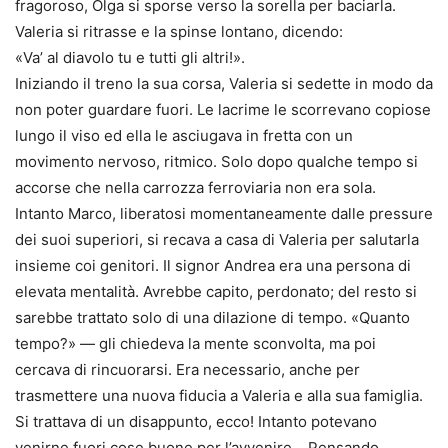
fragoroso, Olga si sporse verso la sorella per baciarla.
Valeria si ritrasse e la spinse lontano, dicendo:
«Va’ al diavolo tu e tutti gli altri!».
Iniziando il treno la sua corsa, Valeria si sedette in modo da
non poter guardare fuori. Le lacrime le scorrevano copiose
lungo il viso ed ella le asciugava in fretta con un
movimento nervoso, ritmico. Solo dopo qualche tempo si
accorse che nella carrozza ferroviaria non era sola.
Intanto Marco, liberatosi momentaneamente dalle pressure
dei suoi superiori, si recava a casa di Valeria per salutarla
insieme coi genitori. Il signor Andrea era una persona di
elevata mentalità. Avrebbe capito, perdonato; del resto si
sarebbe trattato solo di una dilazione di tempo. «Quanto
tempo?» — gli chiedeva la mente sconvolta, ma poi
cercava di rincuorarsi. Era necessario, anche per
trasmettere una nuova fiducia a Valeria e alla sua famiglia.
Si trattava di un disappunto, ecco! Intanto potevano
venirne fuori cose buone per l’avvenire… Pensando