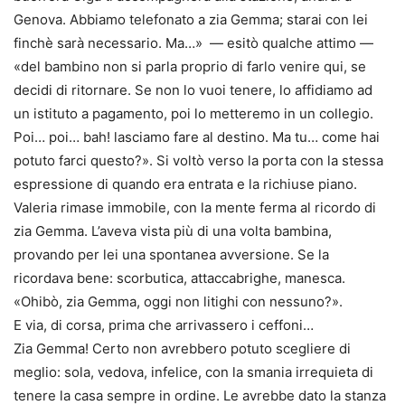
Genova. Abbiamo telefonato a zia Gemma; starai con lei
finchè sarà necessario. Ma…» — esitò qualche attimo —
«del bambino non si parla proprio di farlo venire qui, se
decidi di ritornare. Se non lo vuoi tenere, lo affidiamo ad
un istituto a pagamento, poi lo metteremo in un collegio.
Poi… poi… bah! lasciamo fare al destino. Ma tu… come hai
potuto farci questo?». Si voltò verso la porta con la stessa
espressione di quando era entrata e la richiuse piano.
Valeria rimase immobile, con la mente ferma al ricordo di
zia Gemma. L’aveva vista più di una volta bambina,
provando per lei una spontanea avversione. Se la
ricordava bene: scorbutica, attaccabrighe, manesca.
«Ohibò, zia Gemma, oggi non litighi con nessuno?».
E via, di corsa, prima che arrivassero i ceffoni…
Zia Gemma! Certo non avrebbero potuto scegliere di
meglio: sola, vedova, infelice, con la smania irrequieta di
tenere la casa sempre in ordine. Le avrebbe dato la stanza