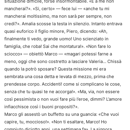
situazione difficile, forse insormontabile. «E a me non
mancherai?». «Si, certo» — fece lui — «anche tu mi
mancherai moltissimo, ma non sarà per sempre, non
credi?». Amalia scosse la testa in silenzio. Intanto entrava
quasi euforico il figlio minore, Piero, dicendo: «Ah,
finalmente ti vedo, grande uomo! Uno scienziato in
famiglia, che roba! Sai che montatura!». «Non fare lo
sciocco» — obiettò Marco — «magari potessi farne a
meno, oggi che sono costretto a lasciare Valeria… Chissà
quando la potrò sposare? Questa missione mi era
sembrata una cosa detta e levata di mezzo, prima che
prendesse corpo. Accidenti! come si complicano le cose,
senza che tu quasi te ne accorga!». «Ma, via, non essere
così pessimista o non vuoi fare più l’eroe, dimmi? L’amore
infiacchisce così i buoni propositi?».
Marco gli assestò un buffetto su una guancia: «Che vuoi
capire, tu, moccioso!». «Non ti esaltare, Marco! Ho
compiuto diciotto anni, una settimana fa». La signora