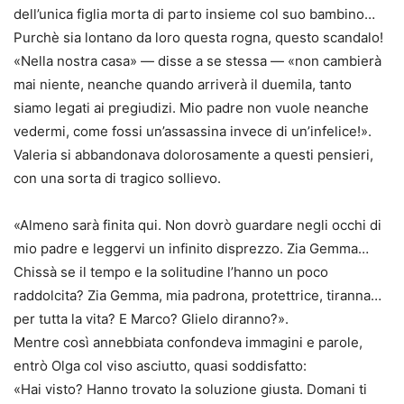
dell’unica figlia morta di parto insieme col suo bambino…
Purchè sia lontano da loro questa rogna, questo scandalo!
«Nella nostra casa» — disse a se stessa — «non cambierà
mai niente, neanche quando arriverà il duemila, tanto
siamo legati ai pregiudizi. Mio padre non vuole neanche
vedermi, come fossi un’assassina invece di un’infelice!».
Valeria si abbandonava dolorosamente a questi pensieri,
con una sorta di tragico sollievo.
«Almeno sarà finita qui. Non dovrò guardare negli occhi di
mio padre e leggervi un infinito disprezzo. Zia Gemma…
Chissà se il tempo e la solitudine l’hanno un poco
raddolcita? Zia Gemma, mia padrona, protettrice, tiranna…
per tutta la vita? E Marco? Glielo diranno?».
Mentre così annebbiata confondeva immagini e parole,
entrò Olga col viso asciutto, quasi soddisfatto:
«Hai visto? Hanno trovato la soluzione giusta. Domani ti