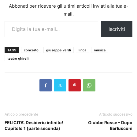
Abbonati per ricevere gli ultimi articoli inviati alla tua e-
mail.
Digita la tua e-mail...
Iscriviti
TAGS
concerto
giuseppe verdi
lirica
musica
teatro ghirelli
Articolo precedente
Articolo successivo
FELICITA’. Desiderio infinito!
Giubbe Rosse – Dopo
Capitolo 1 (parte seconda)
Berlusconi