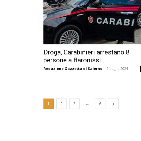
Droga, Carabinieri arrestano 8
persone a Baronissi
Redazione Gazzetta di Salerno
-
9 Luglio 2024
...
1
2
3
6