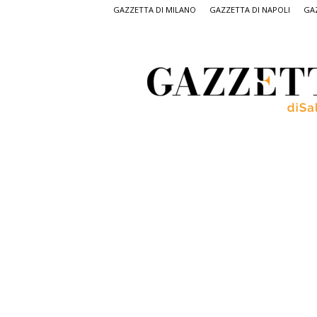
GAZZETTA DI MILANO
GAZZETTA DI NAPOLI
GAZ
Gazzetta
di
Salerno,
il
quotidiano
on
line
di
Salerno