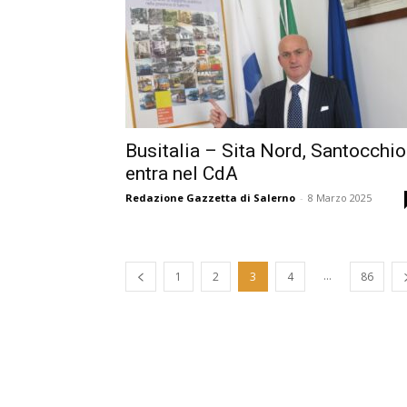
Busitalia – Sita Nord, Santocchio
entra nel CdA
Redazione Gazzetta di Salerno
-
8 Marzo 2025
...
1
2
3
4
86