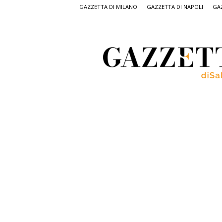
GAZZETTA DI MILANO
GAZZETTA DI NAPOLI
GAZ
Gazzetta
di
Salerno,
il
quotidiano
on
line
di
Salerno