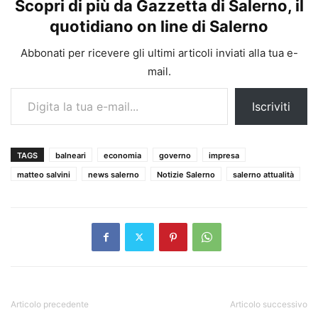
Scopri di più da Gazzetta di Salerno, il
quotidiano on line di Salerno
Abbonati per ricevere gli ultimi articoli inviati alla tua e-
mail.
Digita la tua e-mail...
Iscriviti
TAGS
balneari
economia
governo
impresa
matteo salvini
news salerno
Notizie Salerno
salerno attualità
Articolo precedente
Articolo successivo